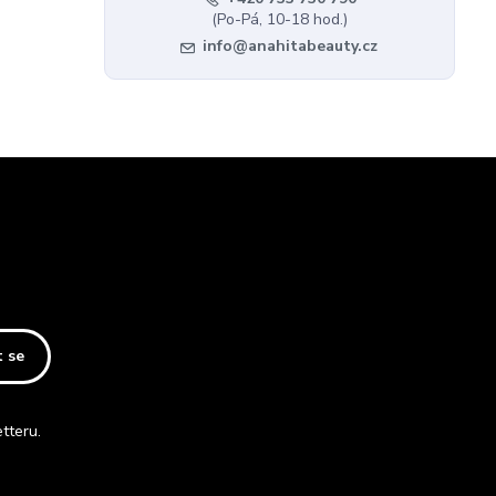
(Po-Pá, 10-18 hod.)
info@anahitabeauty.cz
t se
tteru.