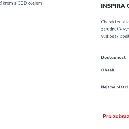
INSPIRA 
Charakteristik
zarudnutí• vy
vlhkost• posil
Dostupnost
Obsah
Nejsme plátc