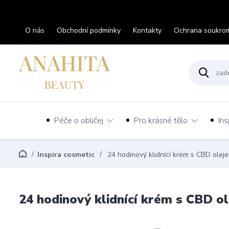
O nás
Obchodní podmínky
Kontakty
Ochrana soukro
Péče o obličej
Pro krásné tělo
Ins
Inspira cosmetic
24 hodinový klidnící krém s CBD olej
24 hodinový klidnící krém s CBD o