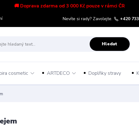
🚚 Doprava zdarma od 3 000 Kč pouze v rámci ČR
mí
Nevíte si rady? Zavolejte.
+420 733
Hledat
pira cosmetic
ARTDECO
Doplňky stravy
K
em
lejem