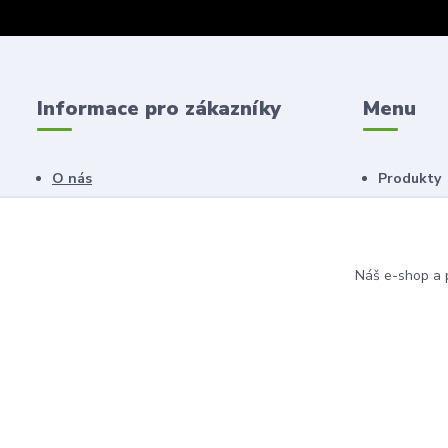
Informace pro zákazníky
Menu
O nás
Produkty
Obchodní podmínky
Náš salon
Novinky
Poradna
Náš e-shop a p
© 2011 - 2026 Anahita beauty