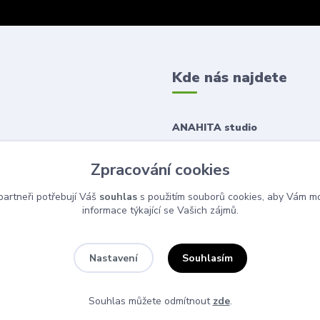
Kde nás najdete
ANAHITA studio
Korunní 1167/43
Zpracování cookies
120 00 Praha 2
artneři potřebují Váš
souhlas
s použitím souborů cookies, aby Vám mo
informace týkající se Vašich zájmů.
Souhlasím
Nastavení
Souhlas můžete odmítnout
zde
.