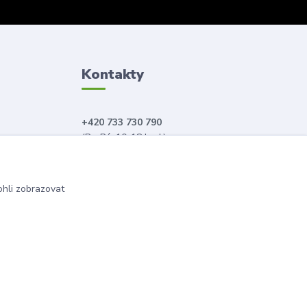
Kontakty
+420 733 730 790
(Po-Pá, 10-18 hod.)
info@anahitabeauty.cz
hli zobrazovat