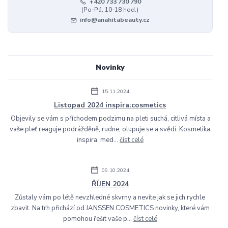
+420 733 730 790
(Po-Pá, 10-18 hod.)
info@anahitabeauty.cz
Novinky
15.11.2024
Listopad 2024 inspira:cosmetics
Objevily se vám s příchodem podzimu na pleti suchá, citlivá místa a
vaše pleť reaguje podrážděně, rudne, olupuje se a svědí. Kosmetika
inspira: med...
číst celé
09.10.2024
ŘÍJEN 2024
Zůstaly vám po létě nevzhledné skvrny a nevíte jak se jich rychle
zbavit. Na trh přichází od JANSSEN COSMETICS novinky, které vám
pomohou řešit vaše p...
číst celé