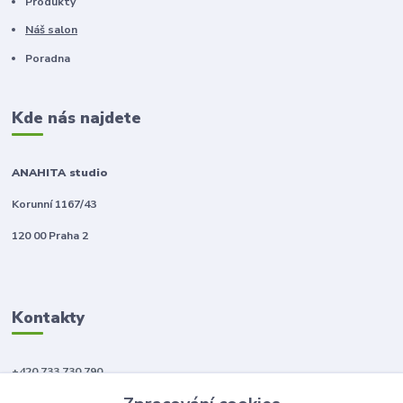
Produkty
Náš salon
Poradna
Kde nás najdete
ANAHITA studio
Korunní 1167/43
120 00 Praha 2
Kontakty
+420 733 730 790
(Po-Pá, 10-18 hod.)