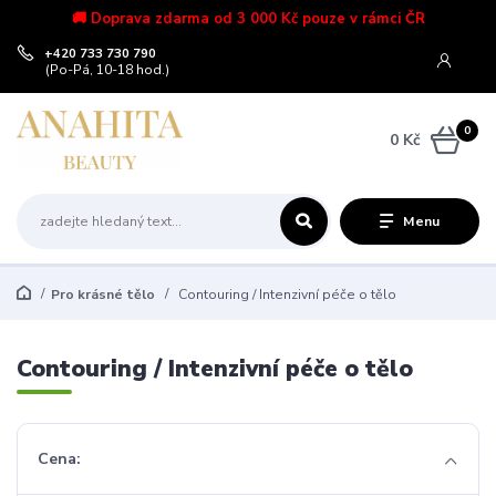
🚚 Doprava zdarma od 3 000 Kč pouze v rámci ČR
+420 733 730 790
(Po-Pá, 10-18 hod.)
0
0 Kč
Menu
Pro krásné tělo
Contouring / Intenzivní péče o tělo
Contouring / Intenzivní péče o tělo
Cena: