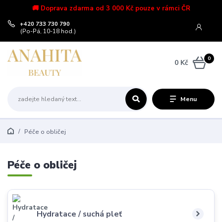
🚚 Doprava zdarma od 3 000 Kč pouze v rámci ČR
+420 733 730 790
(Po-Pá, 10-18 hod.)
0
0 Kč
Menu
Péče o obličej
Péče o obličej
Hydratace / suchá pleť