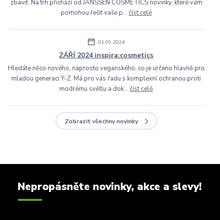
zbavit. Na trh přichází od JANSSEN COSMETICS novinky, které vám
pomohou řešit vaše p...
číst celé
01.09.2024
ZÁŘÍ 2024 inspira:cosmetics
Hledáte něco nového, naprosto veganského, co je určeno hlavně pro
mladou generaci Y-Z. Má pro vás řadu s komplexní ochranou proti
modrému světlu a dok...
číst celé
Zobrazit všechny novinky
Nepropásněte novinky, akce a slevy!