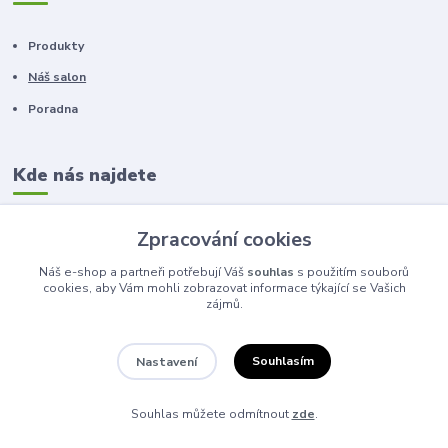
Produkty
Náš salon
Poradna
Kde nás najdete
Zpracování cookies
ANAHITA studio
Korunní 1167/43
Náš e-shop a partneři potřebují Váš
souhlas
s použitím souborů
cookies, aby Vám mohli zobrazovat informace týkající se Vašich
zájmů.
120 00 Praha 2
Souhlasím
Nastavení
Kontakty
Souhlas můžete odmítnout
zde
.