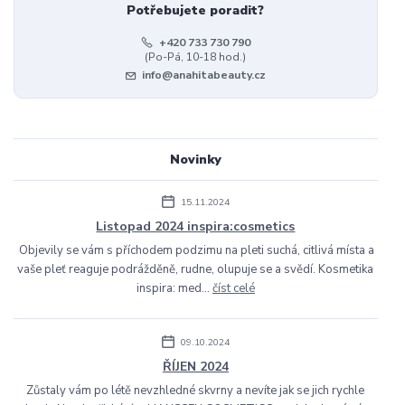
Potřebujete poradit?
+420 733 730 790
(Po-Pá, 10-18 hod.)
info@anahitabeauty.cz
Novinky
15.11.2024
Listopad 2024 inspira:cosmetics
Objevily se vám s příchodem podzimu na pleti suchá, citlivá místa a
vaše pleť reaguje podrážděně, rudne, olupuje se a svědí. Kosmetika
inspira: med...
číst celé
09.10.2024
ŘÍJEN 2024
Zůstaly vám po létě nevzhledné skvrny a nevíte jak se jich rychle