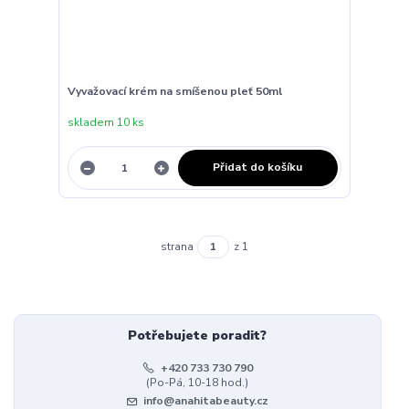
Vyvažovací krém na smíšenou pleť 50ml
skladem 10 ks
Přidat do košíku
strana
z 1
Potřebujete poradit?
+420 733 730 790
(Po-Pá, 10-18 hod.)
info@anahitabeauty.cz