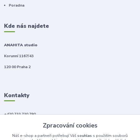
Poradna
Kde nás najdete
ANAHITA studio
Korunní 1167/43
120 00 Praha 2
Kontakty
+420 733 730 790
(Po-Pá, 10-18 hod.)
Zpracování cookies
info@anahitabeauty.cz
Náš e-shop a partneři potřebují Váš
souhlas
s použitím souborů