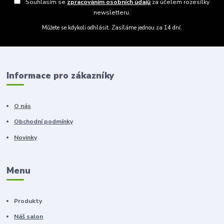
Souhlasím se
zpracováním osobních údajů
za účelem rozesílky
newsletteru.
Můžete se kdykoli odhlásit. Zasíláme jednou za 14 dní.
Informace pro zákazníky
O nás
Obchodní podmínky
Novinky
Menu
Produkty
Náš salon