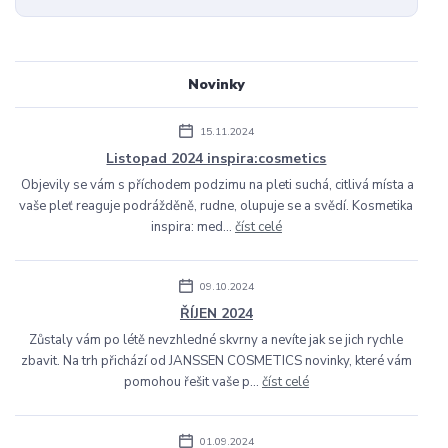
Novinky
15.11.2024
Listopad 2024 inspira:cosmetics
Objevily se vám s příchodem podzimu na pleti suchá, citlivá místa a
vaše pleť reaguje podrážděně, rudne, olupuje se a svědí. Kosmetika
inspira: med...
číst celé
09.10.2024
ŘÍJEN 2024
Zůstaly vám po létě nevzhledné skvrny a nevíte jak se jich rychle
zbavit. Na trh přichází od JANSSEN COSMETICS novinky, které vám
pomohou řešit vaše p...
číst celé
01.09.2024