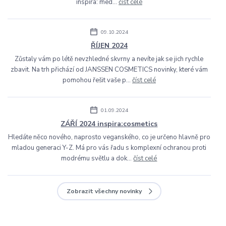
inspira: med...
číst celé
09.10.2024
ŘÍJEN 2024
Zůstaly vám po létě nevzhledné skvrny a nevíte jak se jich rychle
zbavit. Na trh přichází od JANSSEN COSMETICS novinky, které vám
pomohou řešit vaše p...
číst celé
01.09.2024
ZÁŘÍ 2024 inspira:cosmetics
Hledáte něco nového, naprosto veganského, co je určeno hlavně pro
mladou generaci Y-Z. Má pro vás řadu s komplexní ochranou proti
modrému světlu a dok...
číst celé
Zobrazit všechny novinky