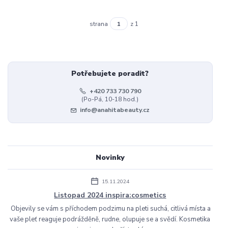
strana
z 1
Potřebujete poradit?
+420 733 730 790
(Po-Pá, 10-18 hod.)
info@anahitabeauty.cz
Novinky
15.11.2024
Listopad 2024 inspira:cosmetics
Objevily se vám s příchodem podzimu na pleti suchá, citlivá místa a
vaše pleť reaguje podrážděně, rudne, olupuje se a svědí. Kosmetika