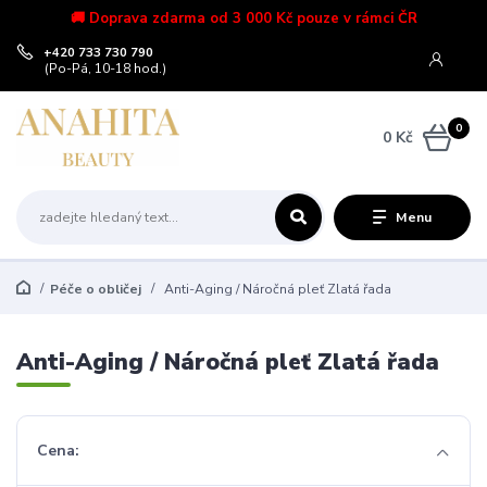
🚚 Doprava zdarma od 3 000 Kč pouze v rámci ČR
+420 733 730 790
(Po-Pá, 10-18 hod.)
0
0 Kč
Menu
Péče o obličej
Anti-Aging / Náročná pleť Zlatá řada
Anti-Aging / Náročná pleť Zlatá řada
Cena: