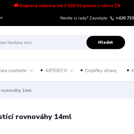
🚚 Doprava zdarma od 3 000 Kč pouze v rámci ČR
mí
Nevíte si rady? Zavolejte.
+420 733
Hledat
pira cosmetic
ARTDECO
Doplňky stravy
K
í rovnováhy 14ml
tící rovnováhy 14ml