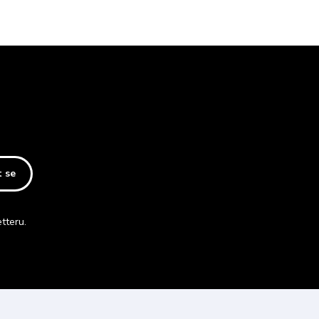
t se
tteru.