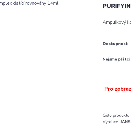
PURIFYI
Ampulkový ko
Dostupnost
Nejsme plátc
Číslo produktu:
Výrobce:
JANS