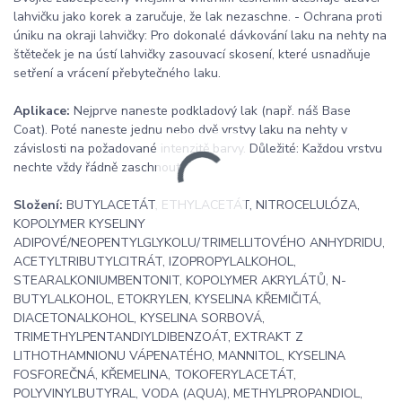
lahvičku jako korek a zaručuje, že lak nezaschne. - Ochrana proti
úniku na okraji lahvičky: Pro dokonalé dávkování laku na nehty na
štěteček je na ústí lahvičky zasouvací skosení, které usnadňuje
setření a vrácení přebytečného laku.
Aplikace:
Nejprve naneste podkladový lak (např. náš Base
Coat). Poté naneste jednu nebo dvě vrstvy laku na nehty v
závislosti na požadované intenzitě barvy. Důležité: Každou vrstvu
nechte vždy řádně zaschnout.
Složení:
BUTYLACETÁT, ETHYLACETÁT, NITROCELULÓZA,
KOPOLYMER KYSELINY
ADIPOVÉ/NEOPENTYLGLYKOLU/TRIMELLITOVÉHO ANHYDRIDU,
ACETYLTRIBUTYLCITRÁT, IZOPROPYLALKOHOL,
STEARALKONIUMBENTONIT, KOPOLYMER AKRYLÁTŮ, N-
BUTYLALKOHOL, ETOKRYLEN, KYSELINA KŘEMIČITÁ,
DIACETONALKOHOL, KYSELINA SORBOVÁ,
TRIMETHYLPENTANDIYLDIBENZOÁT, EXTRAKT Z
LITHOTHAMNIONU VÁPENATÉHO, MANNITOL, KYSELINA
FOSFOREČNÁ, KŘEMELINA, TOKOFERYLACETÁT,
POLYVINYLBUTYRAL, VODA (AQUA), METHYLPROPANDIOL,