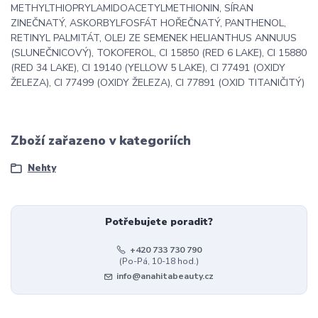
METHYLTHIOPRYLAMIDOACETYLMETHIONIN, SÍRAN
ZINEČNATÝ, ASKORBYLFOSFÁT HOŘEČNATÝ, PANTHENOL,
RETINYL PALMITÁT, OLEJ ZE SEMENEK HELIANTHUS ANNUUS
(SLUNEČNICOVÝ), TOKOFEROL, CI 15850 (RED 6 LAKE), CI 15880
(RED 34 LAKE), CI 19140 (YELLOW 5 LAKE), CI 77491 (OXIDY
ŽELEZA), CI 77499 (OXIDY ŽELEZA), CI 77891 (OXID TITANIČITÝ)
Zboží zařazeno v kategoriích
Nehty
Potřebujete poradit?
+420 733 730 790
(Po-Pá, 10-18 hod.)
info@anahitabeauty.cz