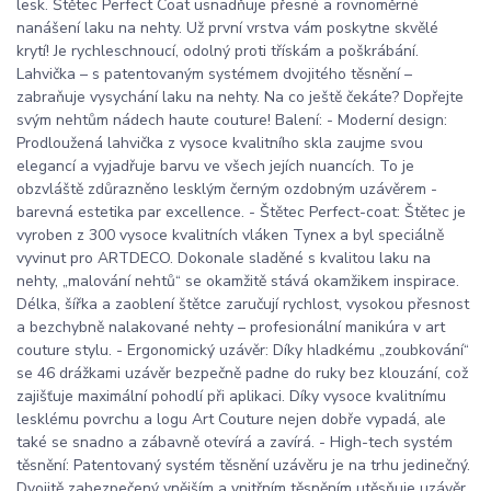
lesk. Štětec Perfect Coat usnadňuje přesné a rovnoměrné
nanášení laku na nehty. Už první vrstva vám poskytne skvělé
krytí! Je rychleschnoucí, odolný proti třískám a poškrábání.
Lahvička – s patentovaným systémem dvojitého těsnění –
zabraňuje vysychání laku na nehty. Na co ještě čekáte? Dopřejte
svým nehtům nádech haute couture! Balení: - Moderní design:
Prodloužená lahvička z vysoce kvalitního skla zaujme svou
elegancí a vyjadřuje barvu ve všech jejích nuancích. To je
obzvláště zdůrazněno lesklým černým ozdobným uzávěrem -
barevná estetika par excellence. - Štětec Perfect-coat: Štětec je
vyroben z 300 vysoce kvalitních vláken Tynex a byl speciálně
vyvinut pro ARTDECO. Dokonale sladěné s kvalitou laku na
nehty, „malování nehtů“ se okamžitě stává okamžikem inspirace.
Délka, šířka a zaoblení štětce zaručují rychlost, vysokou přesnost
a bezchybně nalakované nehty – profesionální manikúra v art
couture stylu. - Ergonomický uzávěr: Díky hladkému „zoubkování“
se 46 drážkami uzávěr bezpečně padne do ruky bez klouzání, což
zajišťuje maximální pohodlí při aplikaci. Díky vysoce kvalitnímu
lesklému povrchu a logu Art Couture nejen dobře vypadá, ale
také se snadno a zábavně otevírá a zavírá. - High-tech systém
těsnění: Patentovaný systém těsnění uzávěru je na trhu jedinečný.
Dvojitě zabezpečený vnějším a vnitřním těsněním utěsňuje uzávěr