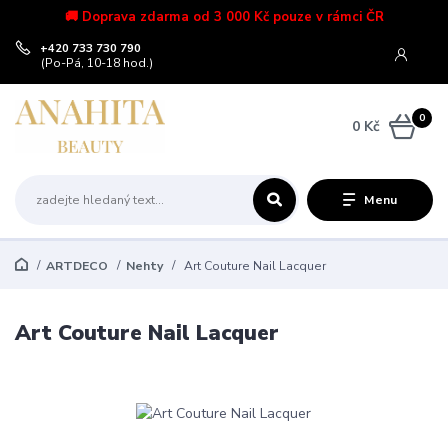
🚚 Doprava zdarma od 3 000 Kč pouze v rámci ČR
+420 733 730 790
(Po-Pá, 10-18 hod.)
0
0 Kč
Menu
ARTDECO
Nehty
Art Couture Nail Lacquer
Art Couture Nail Lacquer