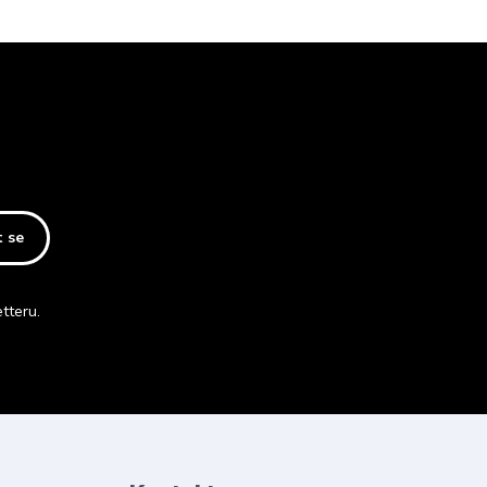
t se
tteru.