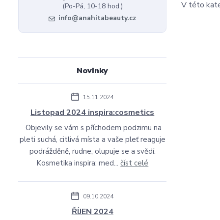
V této kate
(Po-Pá, 10-18 hod.)
info@anahitabeauty.cz
Novinky
15.11.2024
Listopad 2024 inspira:cosmetics
Objevily se vám s příchodem podzimu na
pleti suchá, citlivá místa a vaše pleť reaguje
podrážděně, rudne, olupuje se a svědí.
Kosmetika inspira: med...
číst celé
09.10.2024
ŘÍJEN 2024