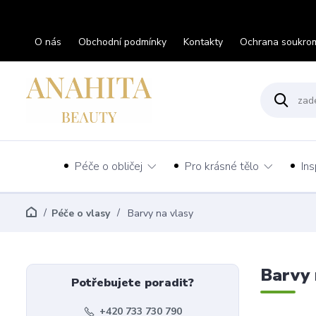
O nás
Obchodní podmínky
Kontakty
Ochrana soukro
Péče o obličej
Pro krásné tělo
Ins
Péče o vlasy
Barvy na vlasy
Barvy 
Potřebujete poradit?
+420 733 730 790