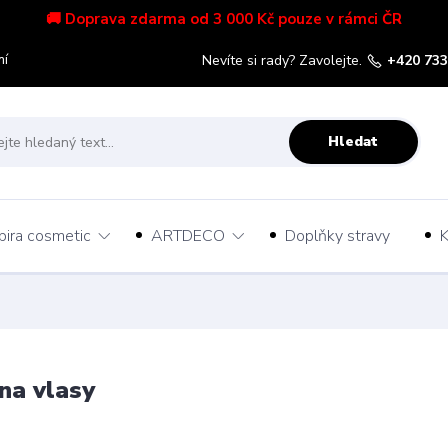
🚚 Doprava zdarma od 3 000 Kč pouze v rámci ČR
mí
Nevíte si rady? Zavolejte.
+420 733
Hledat
pira cosmetic
ARTDECO
Doplňky stravy
K
na vlasy