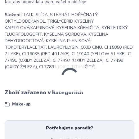
tak, aby odpovídala tvaru vašeho obličeje.
Složení:
TALK, SLÍDA, STEARÁT HOŘEČNATÝ,
OKTYLDODEKANOL, TRIGLYCERID KYSELINY
KAPRYLOVÉ/KAPRINOVÉ, KYSELINA KŘEMIČITÁ, SYNTETICKÝ
FLUORFOLOGOPIT, KYSELINA SORBOVÁ, KYSELINA
DEHYDROOCTOVÁ, KYSELINA P-ANISOVÁ,
TOKOFERYLACETÁT, LAUROYLLYSIN, OXID CÍNU, CI 15850 (RED
7 LAKE), CI 16035 (RED 40 LAKE), CI 19140 (YELLOW 5 LAKE), CI
77491 (OXIDY ŽELEZA), CI 77492 (OXIDY ŽELEZA), CI 77499
(OXIDY ŽELEZA), CI 77891 (OXID TITANIČITÝ)
Zboží zařazeno v kategoriích
Make-up
Potřebujete poradit?