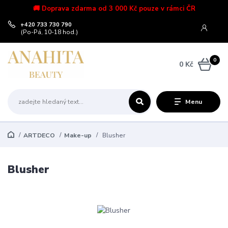
🚚 Doprava zdarma od 3 000 Kč pouze v rámci ČR
+420 733 730 790
(Po-Pá, 10-18 hod.)
0
0 Kč
Menu
ARTDECO
Make-up
Blusher
Blusher