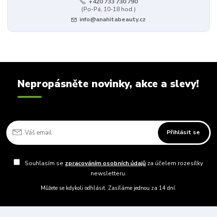
+420 733 730 790
(Po-Pá, 10-18 hod.)
info@anahitabeauty.cz
Nepropásněte novinky, akce a slevy!
Přihlásit se
Souhlasím se
zpracováním osobních údajů
za účelem rozesílky
newsletteru.
Můžete se kdykoli odhlásit. Zasíláme jednou za 14 dní.