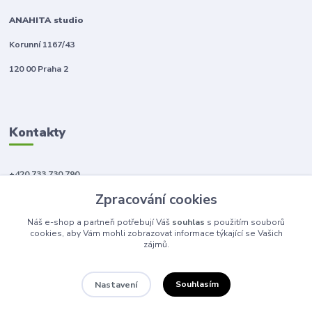
ANAHITA studio
Korunní 1167/43
120 00 Praha 2
Kontakty
+420 733 730 790
(Po-Pá, 10-18 hod.)
Zpracování cookies
info@anahitabeauty.cz
Náš e-shop a partneři potřebují Váš
souhlas
s použitím souborů
cookies, aby Vám mohli zobrazovat informace týkající se Vašich
zájmů.
Souhlasím
Nastavení
© 2011 - 2026 Anahita beauty