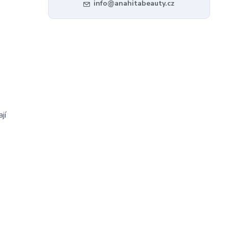
info@anahitabeauty.cz
jí