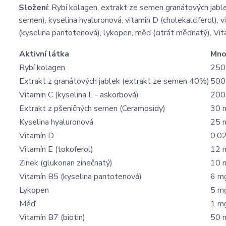
Složení
: Rybí kolagen, extrakt ze semen granátových jable
semen), kyselina hyaluronová, vitamin D (cholekalciferol), v
(kyselina pantotenová), lykopen, měď (citrát měďnatý), Vita
Aktivní látka
Mno
Rybí kolagen
250
Extrakt z granátových jablek (extrakt ze semen 40%)
500
Vitamin C (kyselina L - askorbová)
200
Extrakt z pšeničných semen (Ceramosidy)
30 
Kyselina hyaluronová
25 
Vitamín D
0,0
Vitamín E (tokoferol)
12 
Zinek (glukonan zinečnatý)
10 
Vitamín B5 (kyselina pantotenová)
6 m
Lykopen
5 m
Měď
1 m
Vitamín B7 (biotin)
50 