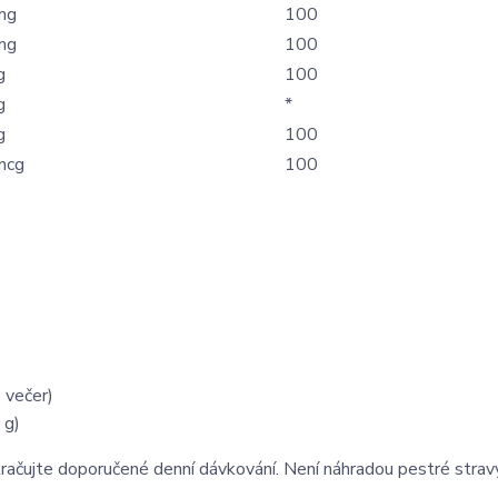
mg
100
mg
100
g
100
g
*
g
100
mcg
100
 večer)
 g)
kračujte doporučené denní dávkování. Není náhradou pestré strav