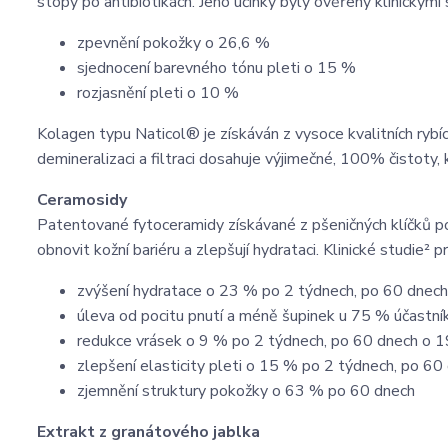
stopy po antibiotikách. Jeho účinky byly ověřeny klinickými
zpevnění pokožky o 26,6 %
sjednocení barevného tónu pleti o 15 %
rozjasnění pleti o 10 %
Kolagen typu Naticol® je získáván z vysoce kvalitních rybí
demineralizaci a filtraci dosahuje výjimečné, 100% čistoty, 
Ceramosidy
Patentované fytoceramidy získávané z pšeničných klíčků pod
obnovit kožní bariéru a zlepšují hydrataci. Klinické studie² p
zvýšení hydratace o 23 % po 2 týdnech, po 60 dnec
úleva od pocitu pnutí a méně šupinek u 75 % účastní
redukce vrásek o 9 % po 2 týdnech, po 60 dnech o 
zlepšení elasticity pleti o 15 % po 2 týdnech, po 6
zjemnění struktury pokožky o 63 % po 60 dnech
Extrakt z granátového jablka