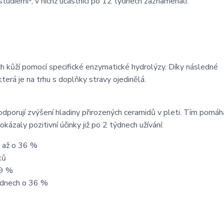
 studiemi¹, v nichž účastníci po 12 týdnech zaznamenali:
ch kůží pomocí specifické enzymatické hydrolýzy. Díky následné
která je na trhu s doplňky stravy ojedinělá.
porují zvýšení hladiny přirozených ceramidů v pleti. Tím pomáha
rokázaly pozitivní účinky již po 2 týdnech užívání:
h až o 36 %
ků
19 %
0 dnech o 36 %