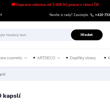
🚚 Doprava zdarma od 3 000 Kč pouze v rámci ČR
mí
Nevíte si rady? Zavolejte.
+420 733
Hledat
pira cosmetic
ARTDECO
Doplňky stravy
K
slí
 kapslí