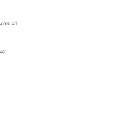
roli při
ivě