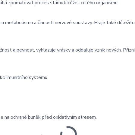
máhá zpomalovat proces stárnutí kůže i celého organismu.
mu metabolismu a činnosti nervové soustavy. Hraje také důležitou 
ružnost a pevnost, vyhlazuje vrásky a oddaluje vznik nových. Přízn
kci imunitního systému.
se na ochraně buněk před oxidativním stresem.