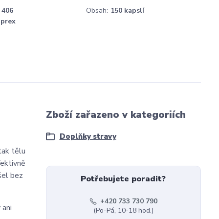
406
Obsah:
150 kapslí
prex
Zboží zařazeno v kategoriích
Doplňky stravy
tak tělu
fektivně
šel bez
Potřebujete poradit?
+420 733 730 790
 ani
(Po-Pá, 10-18 hod.)