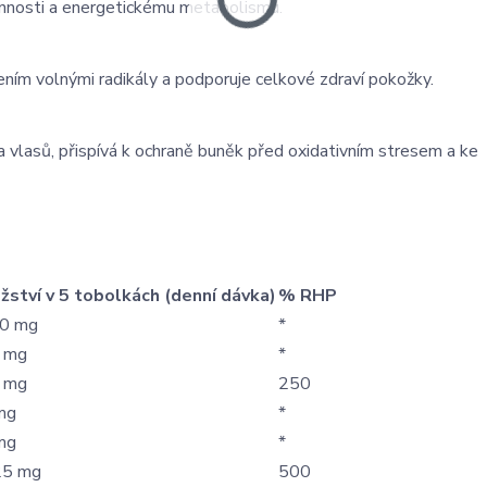
 činnosti a energetickému metabolismu.
ením volnými radikály a podporuje celkové zdraví pokožky.
a vlasů, přispívá k ochraně buněk před oxidativním stresem a ke
žství v 5 tobolkách (denní dávka)
% RHP
0 mg
*
 mg
*
 mg
250
mg
*
mg
*
25 mg
500