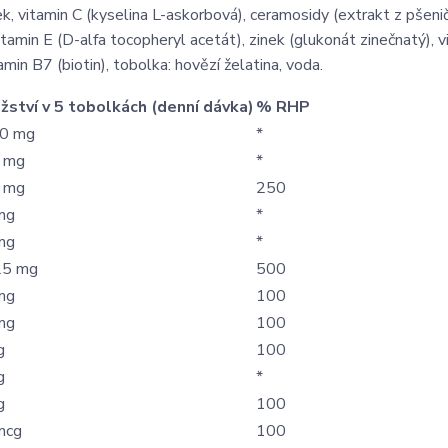
k, vitamin C (kyselina L-askorbová), ceramosidy (extrakt z pšeni
itamin E (D-alfa tocopheryl acetát), zinek (glukonát zinečnatý), 
min B7 (biotin), tobolka: hovězí želatina, voda.
žství v 5 tobolkách (denní dávka)
% RHP
0 mg
*
 mg
*
 mg
250
mg
*
mg
*
25 mg
500
mg
100
mg
100
g
100
g
*
g
100
mcg
100