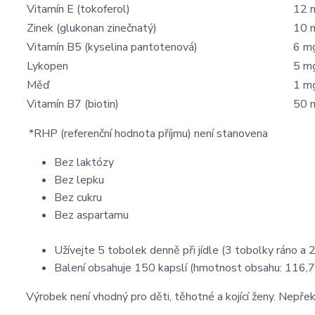
Vitamín E (tokoferol)
12 
Zinek (glukonan zinečnatý)
10 
Vitamín B5 (kyselina pantotenová)
6 m
Lykopen
5 m
Měď
1 m
Vitamín B7 (biotin)
50 
*RHP (referenční hodnota příjmu) není stanovena
Bez laktózy
Bez lepku
Bez cukru
Bez aspartamu
Užívejte 5 tobolek denně při jídle (3 tobolky ráno a 2
Balení obsahuje 150 kapslí (hmotnost obsahu: 116,7
Výrobek není vhodný pro děti, těhotné a kojící ženy. Nepře