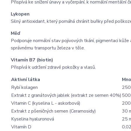
Přispívá ke snížení únavy a vyčerpání, k normální mentální
Lykopen
Silný antioxidant, který pomáhá chránit buňky před poškoz
Měď
Podporuje normální stav pojivových tkání, pigmentaci kůže 
správnému transportu železa v těle.
Vitamín B7 (biotin)
Přispívá k udržení zdravé pokožky a vlasů.
Aktivní látka
Mno
Rybí kolagen
250
Extrakt z granátových jablek (extrakt ze semen 40%)
500
Vitamin C (kyselina L - askorbová)
200
Extrakt z pšeničných semen (Ceramosidy)
30 
Kyselina hyaluronová
25 
Vitamín D
0,0