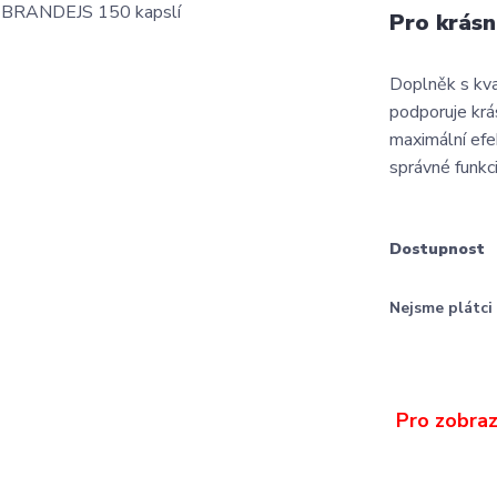
Pro krásn
Doplněk s kva
podporuje krás
maximální efek
správné funkc
Dostupnost
Nejsme plátc