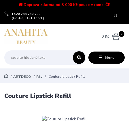
🚚 Doprava zdarma od 3 000 Kč pouze v rámci ČR
+420 733 730 790
(Po-Pá, 10-18 hod.)
0
0 Kč
Menu
ARTDECO
Rty
Couture Lipstick Refill
Couture Lipstick Refill