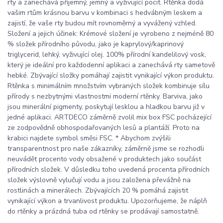
rty a zanechává příjemný, jemný a vyživující pocit. Rtěnka dodá
vašim rtům krásnou barvu v kombinaci s hedvábným leskem a
zajistí, že vaše rty budou mít rovnoměrný a vyvážený vzhled.
Složení a jejich účinek: Krémové složení je vyrobeno z nejméně 80
% složek přírodního původu, jako je kaprylový/kaprinový
triglycerid, lehký, vyživující olej. 100% přírodní kandelilový vosk,
který je ideální pro každodenní aplikaci a zanechává rty sametově
hebké. Zbývající složky pomáhají zajistit vynikající výkon produktu.
Rtěnka s minimálním množstvím vybraných složek kombinuje sílu
přírody s nezbytnými vlastnostmi moderní rtěnky. Barviva, jako
jsou minerální pigmenty, poskytují lesklou a hladkou barvu již v
jedné aplikaci. ARTDECO záměrně zvolil mix box FSC pocházející
ze zodpovědně obhospodařovaných lesů a plantáží. Proto na
krabici najdete symbol směsi FSC. * Abychom zvýšili
transparentnost pro naše zákazníky, záměrně jsme se rozhodli
neuvádět procento vody obsažené v produktech jako součást
přírodních složek. V důsledku toho uvedená procenta přírodních
složek výslovně vylučují vodu a jsou založena převážně na
rostlinách a minerálech. Zbývajících 20 % pomáhá zajistit
vynikající výkon a trvanlivost produktu. Upozorňujeme, že náplň
do rtěnky a prázdná tuba od rtěnky se prodávají samostatně.