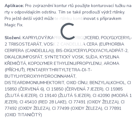
Aplikace:
Pro zvýraznění kontur rtů použijte konturovací tužku na
rty v odpovídajícím odstínu. Tím se také prodlouží výdrž rtěnky.
Pro ještě delší výdrž můžete rtěnku kombinovat s přípravkem
Magic Fix.
Složení:
KAPRYLOVÝ/KAPRINOVÝ TRIGLYCERID, POLYGLYCERYL-
2 TRIISOSTEARÁT, VOSK Z CANDELILLA CERA (EUPHORBIA
CERIFERA (CANDELILLA)), BIS-DIGLYCERYLPOLYACYLADIPÁT-2,
DIKALCIIUMFOSFÁT, SYNTETICKÝ VOSK, SLÍDA, KYSELINA
KŘEMIČITÁ, KOPOLYMER ETHYLENU/PROPYLENU, AROMA
(PŘÍCHUŤ), PENTAERYTHRITYLTETRA-DI-T-
BUTYLHYDROXYHYDROCINNAMÁT,
DISTEARDIMONIUMHEKTORIT, OXID CÍNU, BENZYLALKOHOL, CI
15850 (ČERVENÁ 6), CI 15850 (ČERVENÁ 7 JEZER), CI 15985
(ŽLUTÁ 6 JEZER), CI 19140 (ŽLUTÁ 5 JEZER), CI 42090 (MODRÁ 1
JEZER), CI 45410 (RED 28 LAKE), CI 77491 (OXIDY ŽELEZA), CI
77492 (OXIDY ŽELEZA), CI 77499 (OXIDY ŽELEZA), CI 77891
(OXID TITANIČITÝ)