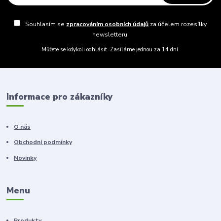
Souhlasím se
zpracováním osobních údajů
za účelem rozesílky
newsletteru.
Můžete se kdykoli odhlásit. Zasíláme jednou za 14 dní.
Informace pro zákazníky
O nás
Obchodní podmínky
Novinky
Menu
Produkty