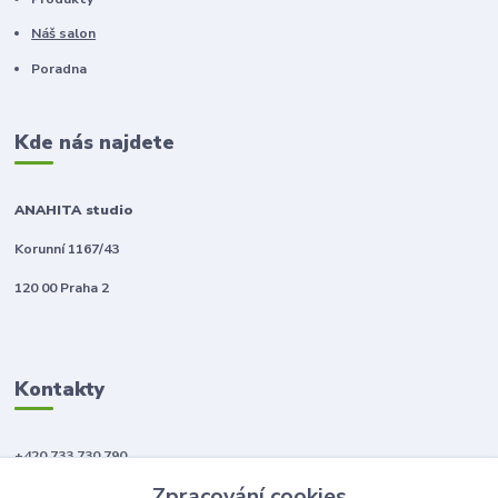
Náš salon
Poradna
Kde nás najdete
ANAHITA studio
Korunní 1167/43
120 00 Praha 2
Kontakty
+420 733 730 790
(Po-Pá, 10-18 hod.)
Zpracování cookies