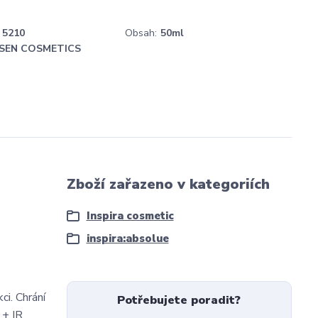
5210
Obsah:
50ml
SEN COSMETICS
Zboží zařazeno v kategoriích
Inspira cosmetic
inspira:absolue
ci. Chrání
Potřebujete poradit?
 + IR