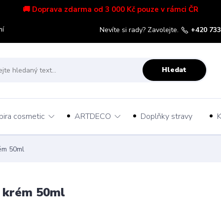
🚚 Doprava zdarma od 3 000 Kč pouze v rámci ČR
mí
Nevíte si rady? Zavolejte.
+420 733
Hledat
pira cosmetic
ARTDECO
Doplňky stravy
K
rém 50ml
ý krém 50ml