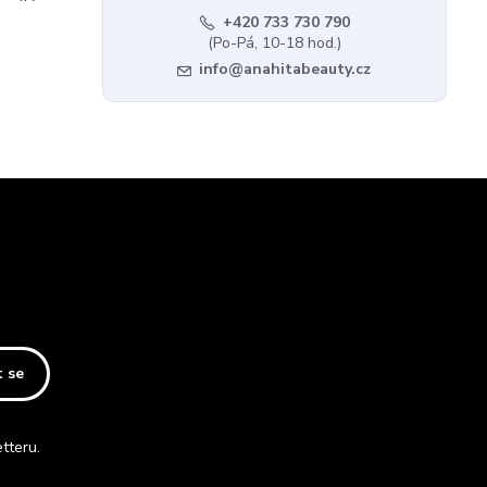
+420 733 730 790
(Po-Pá, 10-18 hod.)
info@anahitabeauty.cz
t se
tteru.