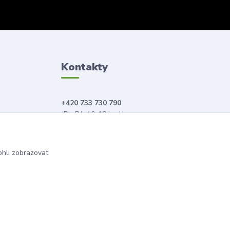
Kontakty
+420 733 730 790
(Po-Pá, 10-18 hod.)
info@anahitabeauty.cz
hli zobrazovat