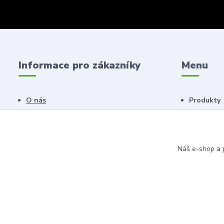
Informace pro zákazníky
Menu
O nás
Produkty
Obchodní podmínky
Náš salon
Novinky
Poradna
Náš e-shop a p
© 2011 - 2026 Anahita beauty