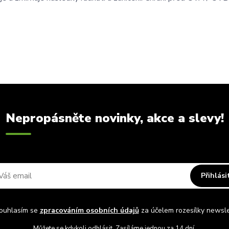
Nepropásněte novinky, akce a slevy!
Přihlási
uhlasím se
zpracováním osobních údajů
za účelem rozesílky newsle
Můžete se kdykoli odhlásit. Zasíláme jednou za 14 dní.