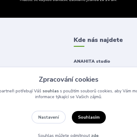
Kde nás najdete
ANAHITA studio
Korunní 1167/43
Zpracování cookies
120 00 Praha 2
artneři potřebují Váš
souhlas
s použitím souborů cookies, aby Vám mo
informace týkající se Vašich zájmů.
Souhlasím
Nastavení
Souhlas můžete odmítnout
zde
.