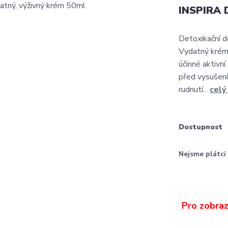
INSPIRA 
Detoxikační d
Vydatný krém 
účinné aktivní
před vysušení
rudnutí...
celý
Dostupnost
Nejsme plátc