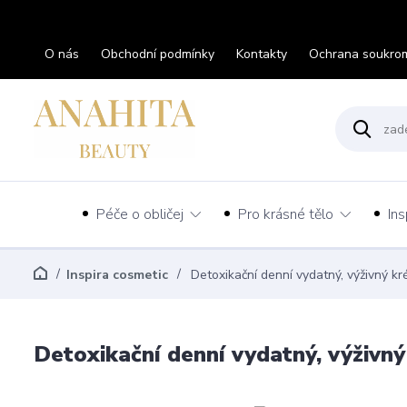
O nás
Obchodní podmínky
Kontakty
Ochrana soukro
Péče o obličej
Pro krásné tělo
Ins
Inspira cosmetic
Detoxikační denní vydatný, výživný k
Detoxikační denní vydatný, výživn