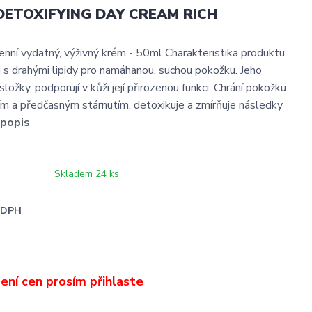
DETOXIFYING DAY CREAM RICH
enní vydatný, výživný krém - 50ml Charakteristika produktu
s drahými lipidy pro namáhanou, suchou pokožku. Jeho
 složky, podporují v kůži její přirozenou funkci. Chrání pokožku
m a předčasným stárnutím, detoxikuje a zmírňuje následky
 popis
Skladem 24 ks
i DPH