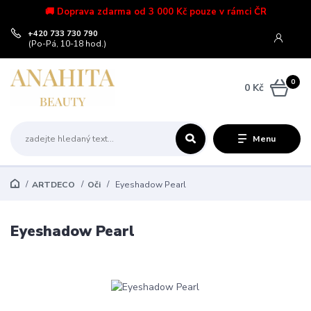
🚚 Doprava zdarma od 3 000 Kč pouze v rámci ČR
+420 733 730 790
(Po-Pá, 10-18 hod.)
0
0 Kč
Menu
ARTDECO
Oči
Eyeshadow Pearl
Eyeshadow Pearl