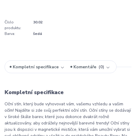
Číslo
30.02
produktu:
Barva:
šedá
Kompletní specifikace
Komentáře
0
Kompletní specifikace
Oční stín, který bude vyhovovat vám, vašemu vzhledu a vašim
očím! Najděte si zde svůj perfektní oční stín. Oční stíny se dodávají
v široké škále barev, které jsou dokonce dvakrát ročně
aktualizovány, aby odrážely nejnovější barevné trendy! Oční stíny
jsou k dispozici v magnetické mističce, která vám umožní vybrat si
své oblíbené odstíny a uložit je do praktického Beauty Boxu. Na