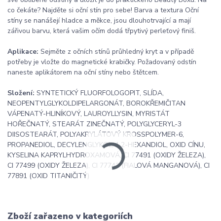
co čekáte? Najděte si oční stín pro sebe! Barva a textura Oční
stíny se nanášejí hladce a měkce, jsou dlouhotrvající a mají
zářivou barvu, která vašim očím dodá třpytivý perleťový finiš.
Aplikace:
Sejměte z očních stínů průhledný kryt a v případě
potřeby je vložte do magnetické krabičky. Požadovaný odstín
naneste aplikátorem na oční stíny nebo štětcem.
Složení:
SYNTETICKÝ FLUORFOLOGOPIT, SLÍDA,
NEOPENTYLGLYKOLDIPELARGONÁT, BOROKŘEMIČITAN
VÁPENATÝ-HLINÍKOVÝ, LAUROYLLYSIN, MYRISTÁT
HOŘEČNATÝ, STEARÁT ZINEČNATÝ, POLYGLYCERYL-3
DIISOSTEARÁT, POLYAKRYLÁTOVÝ KROSSPOLYMER-6,
PROPANEDIOL, DECYLENGLYKOL, 1,2-HEXANDIOL, OXID CÍNU,
KYSELINA KAPRYLHYDROXAMOVÁ, CI 77491 (OXIDY ŽELEZA),
CI 77499 (OXIDY ŽELEZA), CI 77742 (FIALOVÁ MANGANOVÁ), CI
77891 (OXID TITANIČITÝ)
Zboží zařazeno v kategoriích