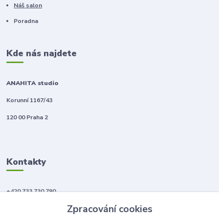
Náš salon
Poradna
Kde nás najdete
ANAHITA studio
Korunní 1167/43
120 00 Praha 2
Kontakty
+420 733 730 790
(Po-Pá, 10-18 hod.)
Zpracování cookies
info@anahitabeauty.cz