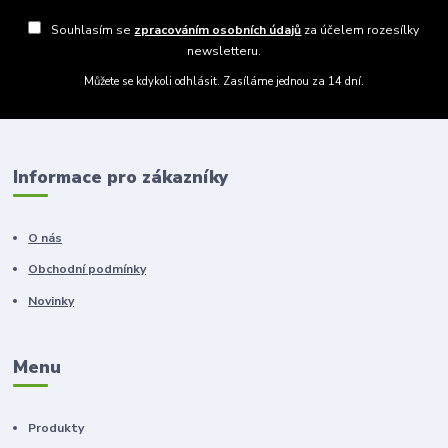
Souhlasím se
zpracováním osobních údajů
za účelem rozesílky
newsletteru.
Můžete se kdykoli odhlásit. Zasíláme jednou za 14 dní.
Informace pro zákazníky
O nás
Obchodní podmínky
Novinky
Menu
Produkty