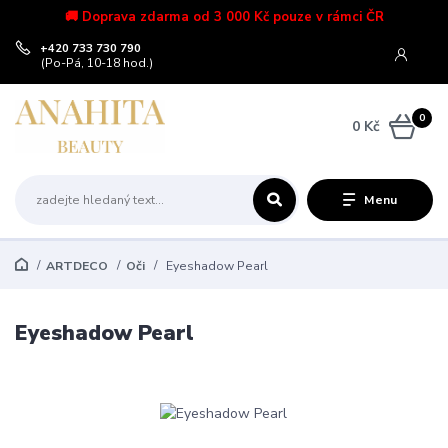
🚚 Doprava zdarma od 3 000 Kč pouze v rámci ČR
+420 733 730 790
(Po-Pá, 10-18 hod.)
0
0 Kč
Menu
ARTDECO
Oči
Eyeshadow Pearl
Eyeshadow Pearl