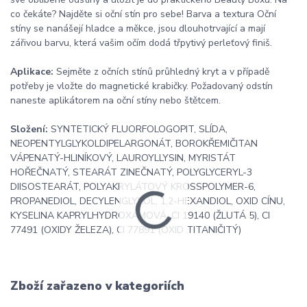
co čekáte? Najděte si oční stín pro sebe! Barva a textura Oční
stíny se nanášejí hladce a měkce, jsou dlouhotrvající a mají
zářivou barvu, která vašim očím dodá třpytivý perleťový finiš.
Aplikace:
Sejměte z očních stínů průhledný kryt a v případě
potřeby je vložte do magnetické krabičky. Požadovaný odstín
naneste aplikátorem na oční stíny nebo štětcem.
Složení:
SYNTETICKÝ FLUORFOLOGOPIT, SLÍDA,
NEOPENTYLGLYKOLDIPELARGONÁT, BOROKŘEMIČITAN
VÁPENATÝ-HLINÍKOVÝ, LAUROYLLYSIN, MYRISTÁT
HOŘEČNATÝ, STEARÁT ZINEČNATÝ, POLYGLYCERYL-3
DIISOSTEARÁT, POLYAKRYLÁTOVÝ KROSSPOLYMER-6,
PROPANEDIOL, DECYLENGLYKOL, 1,2-HEXANDIOL, OXID CÍNU,
KYSELINA KAPRYLHYDROXAMOVÁ, CI 19140 (ŽLUTÁ 5), CI
77491 (OXIDY ŽELEZA), CI 77891 (OXID TITANIČITÝ)
Zboží zařazeno v kategoriích