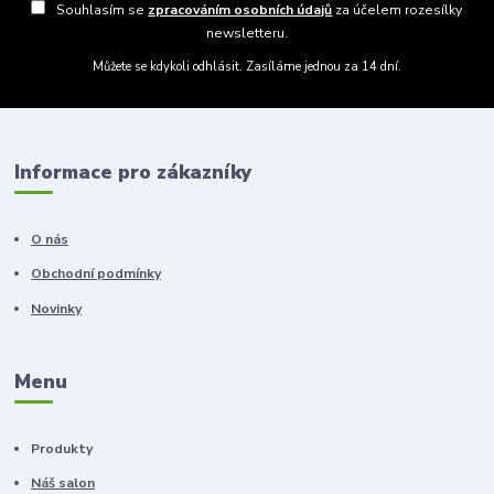
Souhlasím se
zpracováním osobních údajů
za účelem rozesílky
newsletteru.
Můžete se kdykoli odhlásit. Zasíláme jednou za 14 dní.
Informace pro zákazníky
O nás
Obchodní podmínky
Novinky
Menu
Produkty
Náš salon