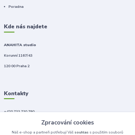
Poradna
Kde nás najdete
ANAHITA studio
Korunní 1167/43
120 00 Praha 2
Kontakty
+420 733 730 790
(Po-Pá, 10-18 hod.)
Zpracování cookies
info@anahitabeauty.cz
Náš e-shop a partneři potřebují Váš
souhlas
s použitím souborů