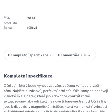
Číslo
30.94
produktu:
Barva:
růžová
Kompletní specifikace
Komentáře
0
Kompletní specifikace
Oční stín, který bude vyhovovat vám, vašemu vzhledu a vašim
očím! Najděte si zde svůj perfektní oční stín. Oční stíny se dodávají
v široké škále barev, které jsou dokonce dvakrát ročně
aktualizovány, aby odrážely nejnovější barevné trendy! Oční stíny
jsou k dispozici v magnetické mističce, která vám umožní vybrat si
své oblíbené odstíny a uložit je do praktického Beauty Boxu. Na