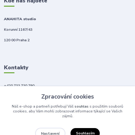
Kde nás najdete
ANAHITA studio
Korunní 1167/43
120 00 Praha 2
Kontakty
+420 733 730 790
(Po-Pá, 10-18 hod.)
Zpracování cookies
info@anahitabeauty.cz
Náš e-shop a partneři potřebují Váš
souhlas
s použitím souborů
cookies, aby Vám mohli zobrazovat informace týkající se Vašich
zájmů.
Souhlasím
Nastavení