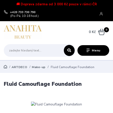
🚚 Doprava zdarma od 3 000 Kč pouze v rámci ČR
+420 733 730 790
(Po-Pá, 10-18 hod.)
0
0 Kč
Menu
ARTDECO
Make-up
Fluid Camouflage Foundation
Fluid Camouflage Foundation