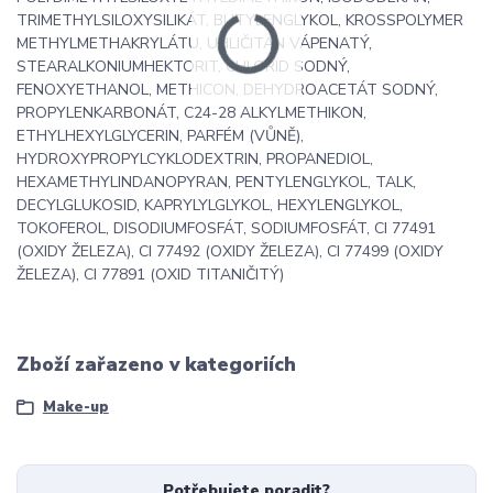
TRIMETHYLSILOXYSILIKÁT, BUTYLENGLYKOL, KROSSPOLYMER
METHYLMETHAKRYLÁTU, UHLIČITAN VÁPENATÝ,
STEARALKONIUMHEKTORIT, CHLORID SODNÝ,
FENOXYETHANOL, METHICON, DEHYDROACETÁT SODNÝ,
PROPYLENKARBONÁT, C24-28 ALKYLMETHIKON,
ETHYLHEXYLGLYCERIN, PARFÉM (VŮNĚ),
HYDROXYPROPYLCYKLODEXTRIN, PROPANEDIOL,
HEXAMETHYLINDANOPYRAN, PENTYLENGLYKOL, TALK,
DECYLGLUKOSID, KAPRYLYLGLYKOL, HEXYLENGLYKOL,
TOKOFEROL, DISODIUMFOSFÁT, SODIUMFOSFÁT, CI 77491
(OXIDY ŽELEZA), CI 77492 (OXIDY ŽELEZA), CI 77499 (OXIDY
ŽELEZA), CI 77891 (OXID TITANIČITÝ)
Zboží zařazeno v kategoriích
Make-up
Potřebujete poradit?