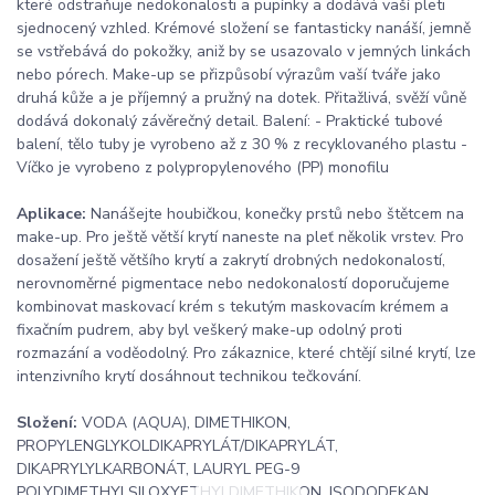
které odstraňuje nedokonalosti a pupínky a dodává vaší pleti
sjednocený vzhled. Krémové složení se fantasticky nanáší, jemně
se vstřebává do pokožky, aniž by se usazovalo v jemných linkách
nebo pórech. Make-up se přizpůsobí výrazům vaší tváře jako
druhá kůže a je příjemný a pružný na dotek. Přitažlivá, svěží vůně
dodává dokonalý závěrečný detail. Balení: - Praktické tubové
balení, tělo tuby je vyrobeno až z 30 % z recyklovaného plastu -
Víčko je vyrobeno z polypropylenového (PP) monofilu
Aplikace:
Nanášejte houbičkou, konečky prstů nebo štětcem na
make-up. Pro ještě větší krytí naneste na pleť několik vrstev. Pro
dosažení ještě většího krytí a zakrytí drobných nedokonalostí,
nerovnoměrné pigmentace nebo nedokonalostí doporučujeme
kombinovat maskovací krém s tekutým maskovacím krémem a
fixačním pudrem, aby byl veškerý make-up odolný proti
rozmazání a voděodolný. Pro zákaznice, které chtějí silné krytí, lze
intenzivního krytí dosáhnout technikou tečkování.
Složení:
VODA (AQUA), DIMETHIKON,
PROPYLENGLYKOLDIKAPRYLÁT/DIKAPRYLÁT,
DIKAPRYLYLKARBONÁT, LAURYL PEG-9
POLYDIMETHYLSILOXYETHYLDIMETHIKON, ISODODEKAN,