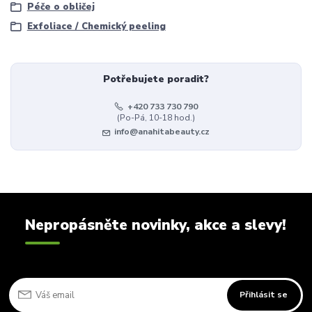
Péče o obličej
Exfoliace / Chemický peeling
Potřebujete poradit?
+420 733 730 790
(Po-Pá, 10-18 hod.)
info@anahitabeauty.cz
Nepropásněte novinky, akce a slevy!
Přihlásit se