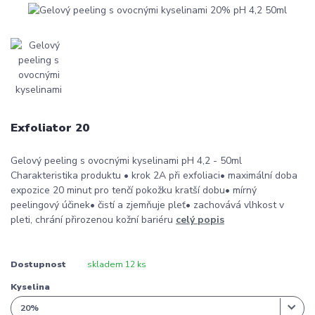
Exfoliator 20
Gelový peeling s ovocnými kyselinami pH 4,2 - 50ml
Charakteristika produktu • krok 2A při exfoliaci• maximální doba
expozice 20 minut pro tenčí pokožku kratší dobu• mírný
peelingový účinek• čistí a zjemňuje pleť• zachovává vlhkost v
pleti, chrání přirozenou kožní bariéru
celý popis
Dostupnost
skladem 12 ks
Kyselina