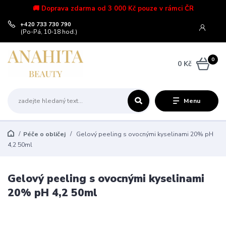
🚚 Doprava zdarma od 3 000 Kč pouze v rámci ČR
+420 733 730 790
(Po-Pá, 10-18 hod.)
0
0 Kč
Menu
Péče o obličej
Gelový peeling s ovocnými kyselinami 20% pH
4,2 50ml
Gelový peeling s ovocnými kyselinami
20% pH 4,2 50ml