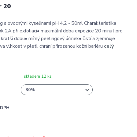
r 20
g s ovocnými kyselinami pH 4,2 - 50ml Charakteristika
ok 2A při exfoliaci• maximální doba expozice 20 minut pro
 kratší dobu• mírný peelingový účinek• čistí a zjemňuje
á vlhkost v pleti, chrání přirozenou kožní bariéru
celý
skladem 12 ks
i DPH