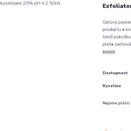
Exfoliato
Gelový peelin
produktu • kr
tenčí pokožku
pleť• zachováv
popis
Dostupnost
Kyselina
Nejsme plátc