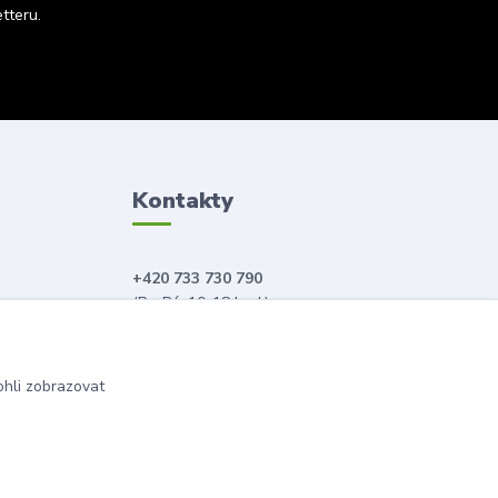
tteru.
Kontakty
+420 733 730 790
(Po-Pá, 10-18 hod.)
info@anahitabeauty.cz
hli zobrazovat