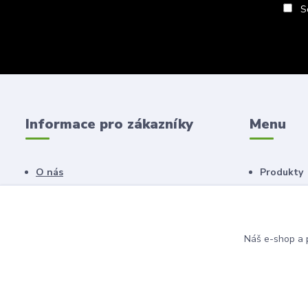
So
Informace pro zákazníky
Menu
O nás
Produkty
Obchodní podmínky
Náš salon
Novinky
Poradna
Náš e-shop a p