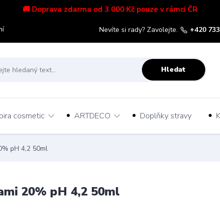
🚚 Doprava zdarma od 3 000 Kč pouze v rámci ČR
mí
Nevíte si rady? Zavolejte.
+420 733
Hledat
pira cosmetic
ARTDECO
Doplňky stravy
K
20% pH 4,2 50ml
nami 20% pH 4,2 50ml