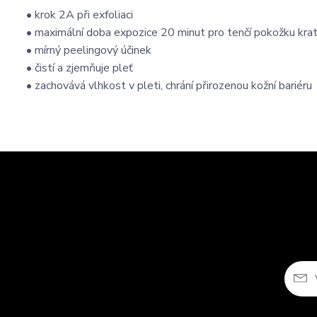
• krok 2A při exfoliaci
• maximální doba expozice 20 minut pro tenčí pokožku kra
• mírný peelingový účinek
• čistí a zjemňuje pleť
• zachovává vlhkost v pleti, chrání přirozenou kožní bariéru