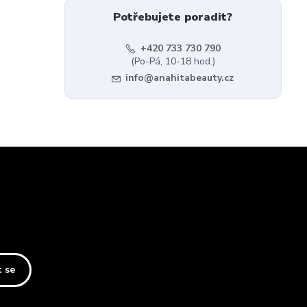
Potřebujete poradit?
+420 733 730 790
(Po-Pá, 10-18 hod.)
info@anahitabeauty.cz
t se