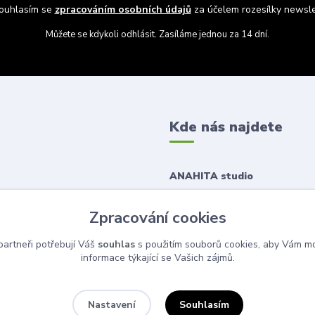
uhlasím se
zpracováním osobních údajů
za účelem rozesílky newsle
Můžete se kdykoli odhlásit. Zasíláme jednou za 14 dní.
Kde nás najdete
ANAHITA studio
Korunní 1167/43
Zpracování cookies
120 00 Praha 2
artneři potřebují Váš
souhlas
s použitím souborů cookies, aby Vám mo
informace týkající se Vašich zájmů.
Souhlasím
Nastavení