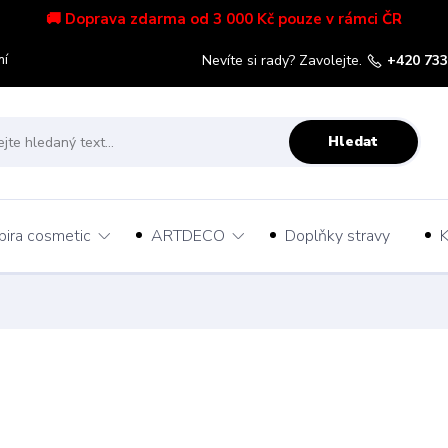
🚚 Doprava zdarma od 3 000 Kč pouze v rámci ČR
mí
Nevíte si rady? Zavolejte.
+420 733
Hledat
pira cosmetic
ARTDECO
Doplňky stravy
K