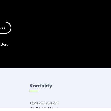
t se
tteru.
Kontakty
+420 733 730 790
(Po-Pá, 10-18 hod.)