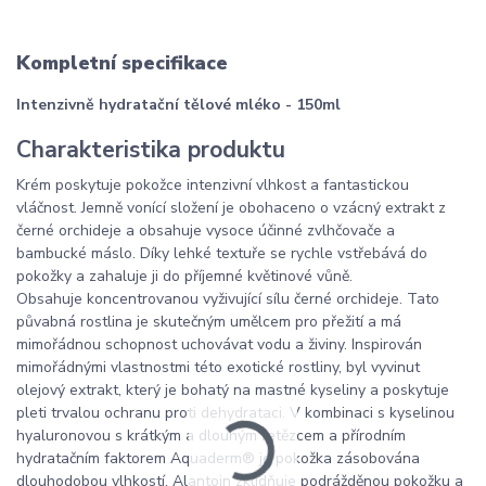
Kompletní specifikace
Intenzivně hydratační tělové mléko - 150ml
Charakteristika produktu
Krém poskytuje pokožce intenzivní vlhkost a fantastickou
vláčnost. Jemně vonící složení je obohaceno o vzácný extrakt z
černé orchideje a obsahuje vysoce účinné zvlhčovače a
bambucké máslo. Díky lehké textuře se rychle vstřebává do
pokožky a zahaluje ji do příjemné květinové vůně.
Obsahuje koncentrovanou vyživující sílu černé orchideje. Tato
půvabná rostlina je skutečným umělcem pro přežití a má
mimořádnou schopnost uchovávat vodu a živiny. Inspirován
mimořádnými vlastnostmi této exotické rostliny, byl vyvinut
olejový extrakt, který je bohatý na mastné kyseliny a poskytuje
pleti trvalou ochranu proti dehydrataci. V kombinaci s kyselinou
hyaluronovou s krátkým a dlouhým řetězcem a přírodním
hydratačním faktorem Aquaderm® je pokožka zásobována
dlouhodobou vlhkostí. Alantoin zklidňuje podrážděnou pokožku a