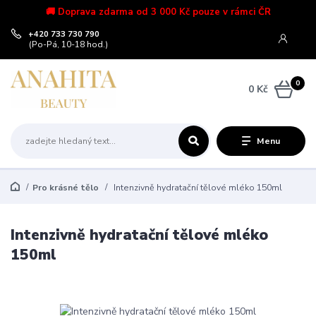
🚚 Doprava zdarma od 3 000 Kč pouze v rámci ČR
+420 733 730 790
(Po-Pá, 10-18 hod.)
0
0 Kč
Menu
Pro krásné tělo
Intenzivně hydratační tělové mléko 150ml
Intenzivně hydratační tělové mléko
150ml