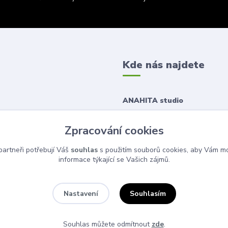
Kde nás najdete
ANAHITA studio
Korunní 1167/43
Zpracování cookies
120 00 Praha 2
artneři potřebují Váš
souhlas
s použitím souborů cookies, aby Vám mo
informace týkající se Vašich zájmů.
Souhlasím
Nastavení
Souhlas můžete odmítnout
zde
.