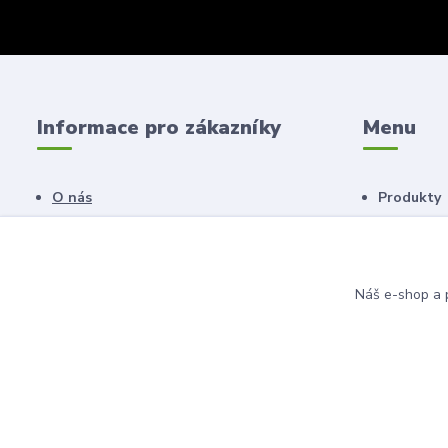
Informace pro zákazníky
Menu
O nás
Produkty
Obchodní podmínky
Náš salon
Novinky
Poradna
Náš e-shop a p
© 2011 - 2026 Anahita beauty