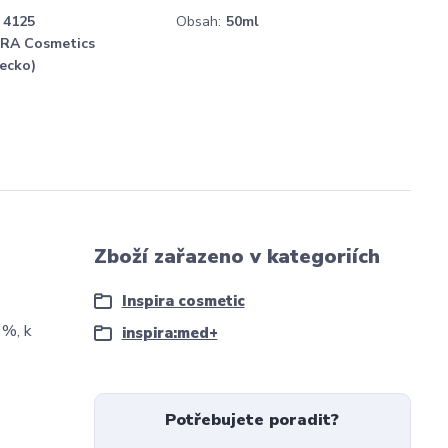
4125
Obsah:
50ml
IRA Cosmetics
ecko)
Zboží zařazeno v kategoriích
Inspira cosmetic
9%, k
inspira:med+
Potřebujete poradit?