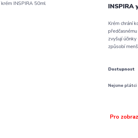
INSPIRA 
Krém chrání k
předčasnému p
zvyšují účinky
způsobí menší
Dostupnost
Nejsme plátc