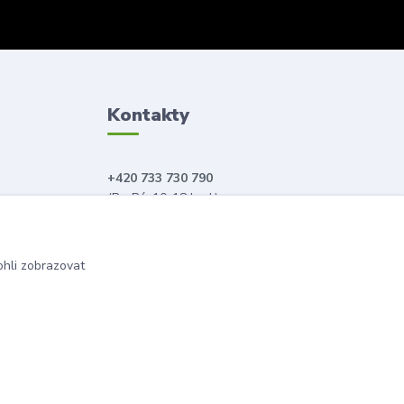
Kontakty
+420 733 730 790
(Po-Pá, 10-18 hod.)
info@anahitabeauty.cz
hli zobrazovat