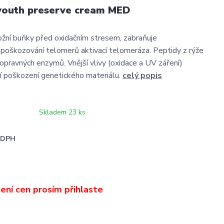
youth preserve cream MED
ožní buňky před oxidačním stresem, zabraňuje
oškozování telomerů aktivací telomeráza. Peptidy z rýže
 opravných enzymů. Vnější vlivy (oxidace a UV záření)
 poškození genetického materiálu.
celý popis
Skladem 23 ks
i DPH