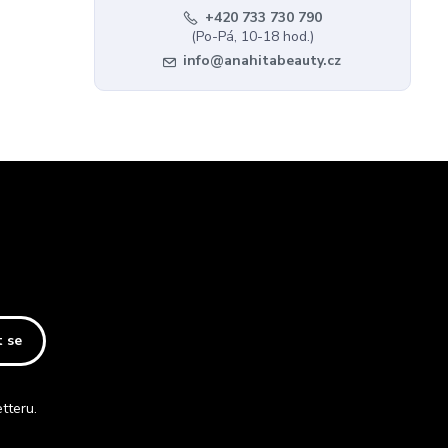
+420 733 730 790
(Po-Pá, 10-18 hod.)
info@anahitabeauty.cz
t se
tteru.