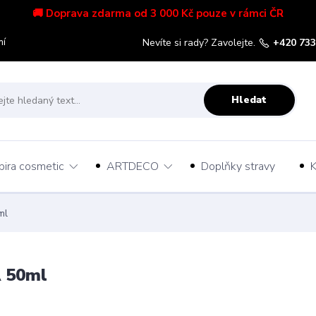
🚚 Doprava zdarma od 3 000 Kč pouze v rámci ČR
mí
Nevíte si rady? Zavolejte.
+420 733
Hledat
pira cosmetic
ARTDECO
Doplňky stravy
K
ml
A 50ml