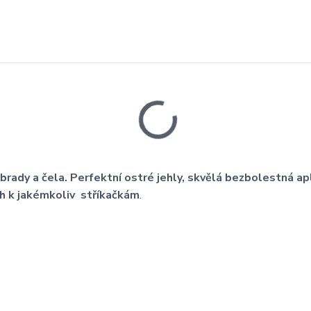
brady a čela. Perfektní ostré jehly, skvělá bezbolestná ap
ch k jakémkoliv stříkačkám
.