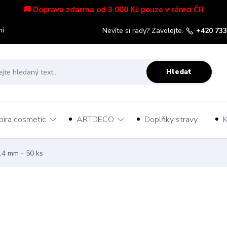
🚚 Doprava zdarma od 3 000 Kč pouze v rámci ČR
mí
Nevíte si rady? Zavolejte.
+420 733
Hledat
pira cosmetic
ARTDECO
Doplňky stravy
K
0,4 mm - 50 ks