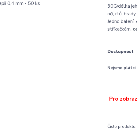
30G/délka je
očí, rtů, brad
Jedno balení 
stříkačkám.
c
Dostupnost
Nejsme plátc
Číslo produktu: