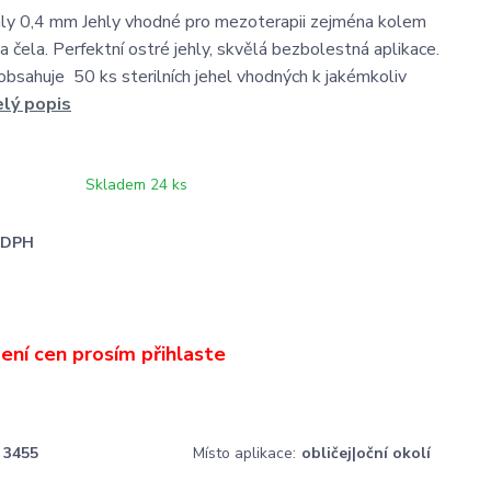
hly 0,4 mm Jehly vhodné pro mezoterapii zejména kolem
y a čela. Perfektní ostré jehly, skvělá bezbolestná aplikace.
obsahuje 50 ks sterilních jehel vhodných k jakémkoliv
elý popis
Skladem 24 ks
i DPH
3455
Místo aplikace:
obličej|oční okolí