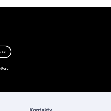
t se
tteru.
Kontakty