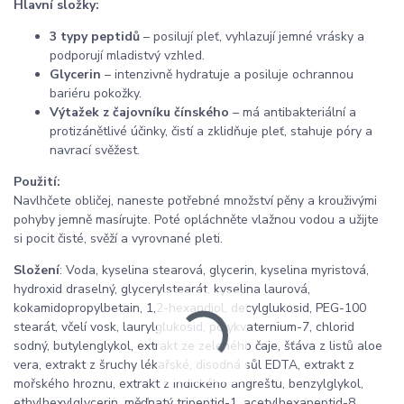
Hlavní složky:
3 typy peptidů
– posilují pleť, vyhlazují jemné vrásky a
podporují mladistvý vzhled.
Glycerin
– intenzivně hydratuje a posiluje ochrannou
bariéru pokožky.
Výtažek z čajovníku čínského
– má antibakteriální a
protizánětlivé účinky, čistí a zklidňuje pleť, stahuje póry a
navrací svěžest.
Použití:
Navlhčete obličej, naneste potřebné množství pěny a krouživými
pohyby jemně masírujte. Poté opláchněte vlažnou vodou a užijte
si pocit čisté, svěží a vyrovnané pleti.
Složení
: Voda, kyselina stearová, glycerin, kyselina myristová,
hydroxid draselný, glycerylstearát, kyselina laurová,
kokamidopropylbetain, 1,2-hexandiol, decylglukosid, PEG-100
stearát, včelí vosk, laurylglukosid, polykvaternium-7, chlorid
sodný, butylenglykol, extrakt ze zeleného čaje, šťáva z listů aloe
vera, extrakt z šruchy lékařské, disodná sůl EDTA, extrakt z
mořského hroznu, extrakt z indického angreštu, benzylglykol,
ethylhexylglycerin, měďnatý tripeptid-1, acetylhexapeptid-8,