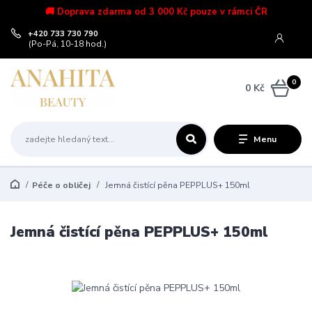
🚚 Doprava zdarma od 3 000 Kč pouze v rámci ČR
+420 733 730 790
(Po-Pá, 10-18 hod.)
0
0 Kč
Menu
Péče o obličej
Jemná čistící pěna PEPPLUS+ 150ml
Jemná čistící pěna PEPPLUS+ 150ml