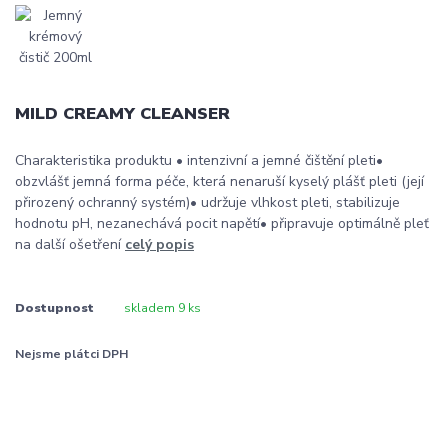
MILD CREAMY CLEANSER
Charakteristika produktu • intenzivní a jemné čištění pleti•
obzvlášť jemná forma péče, která nenaruší kyselý plášť pleti (její
přirozený ochranný systém)• udržuje vlhkost pleti, stabilizuje
hodnotu pH, nezanechává pocit napětí• připravuje optimálně pleť
na další ošetření
celý popis
Dostupnost
skladem 9 ks
Nejsme plátci DPH