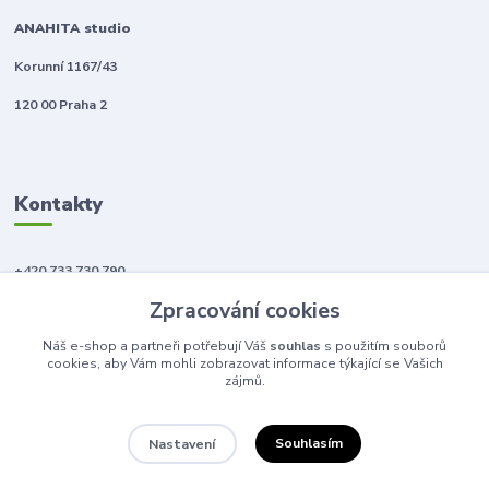
ANAHITA studio
Korunní 1167/43
120 00 Praha 2
Kontakty
+420 733 730 790
(Po-Pá, 10-18 hod.)
Zpracování cookies
info@anahitabeauty.cz
Náš e-shop a partneři potřebují Váš
souhlas
s použitím souborů
cookies, aby Vám mohli zobrazovat informace týkající se Vašich
zájmů.
Souhlasím
Nastavení
© 2011 - 2026 Anahita beauty