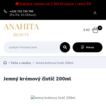
🚚 Doprava zdarma od 3 000 Kč pouze v rámci ČR
+420 733 730 790
(Po-Pá, 10-18 hod.)
0
0 Kč
Menu
Péče o obličej
Jemný krémový čistič 200ml
Jemný krémový čistič 200ml