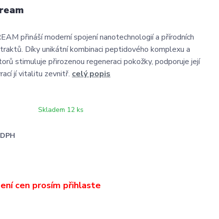
cream
M přináší moderní spojení nanotechnologií a přírodních
xtraktů. Díky unikátní kombinaci peptidového komplexu a
torů stimuluje přirozenou regeneraci pokožky, podporuje její
cí jí vitalitu zevnitř.
celý popis
Skladem 12 ks
i DPH