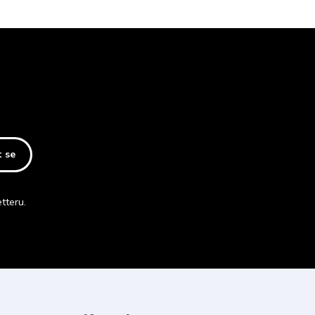
t se
tteru.