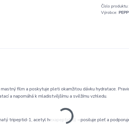
Číslo produktu:
Výrobce:
PEPP
mastný film a poskytuje pleti okamžitou dávku hydratace. Pravi
atací a napomáhá k mladistvějšímu a svěžímu vzhledu.
ý tripeptid-1, acetyl hexapeptid-8) – posiluje pleť a podporuje 