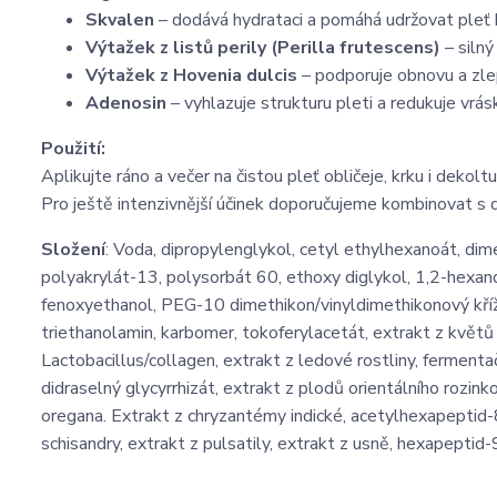
Skvalen
– dodává hydrataci a pomáhá udržovat pleť 
Výtažek z listů perily (Perilla frutescens)
– silný
Výtažek z Hovenia dulcis
– podporuje obnovu a zlep
Adenosin
– vyhlazuje strukturu pleti a redukuje vrás
Použití:
Aplikujte ráno a večer na čistou pleť obličeje, krku i deko
Pro ještě intenzivnější účinek doporučujeme kombinovat 
Složení
: Voda, dipropylenglykol, cetyl ethylhexanoát, dimet
polyakrylát-13, polysorbát 60, ethoxy diglykol, 1,2-hexan
fenoxyethanol, PEG-10 dimethikon/vinyldimethikonový kříž
triethanolamin, karbomer, tokoferylacetát, extrakt z květů
Lactobacillus/collagen, extrakt z ledové rostliny, fermenta
didraselný glycyrrhizát, extrakt z plodů orientálního rozink
oregana. Extrakt z chryzantémy indické, acetylhexapeptid-8
schisandry, extrakt z pulsatily, extrakt z usně, hexapeptid-