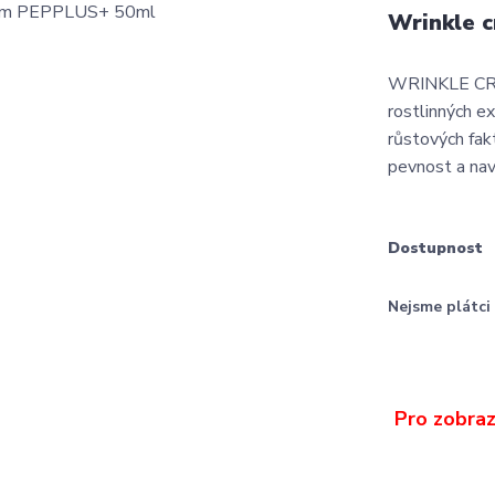
Wrinkle 
WRINKLE CREA
rostlinných e
růstových fak
pevnost a navra
Dostupnost
Nejsme plátc