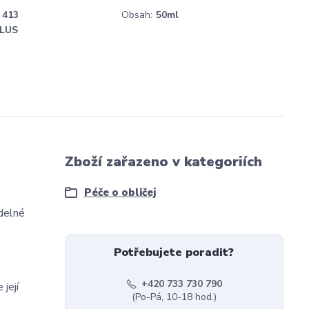
413
Obsah:
50ml
LUS
Zboží zařazeno v kategoriích
Péče o obličej
delné
Potřebujete poradit?
+420 733 730 790
její
(Po-Pá, 10-18 hod.)