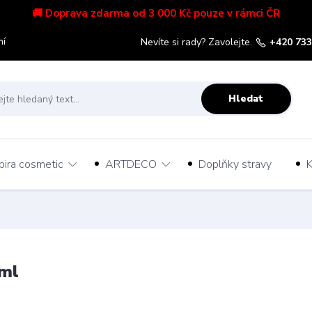
🚚 Doprava zdarma od 3 000 Kč pouze v rámci ČR
mí
Nevíte si rady? Zavolejte.
+420 733
Hledat
pira cosmetic
ARTDECO
Doplňky stravy
K
ml