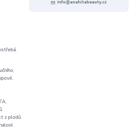
info@anahitabeauty.cz
vstřebá.
učního,
ipové,
DTA,
tů
kt z plodů
inalool