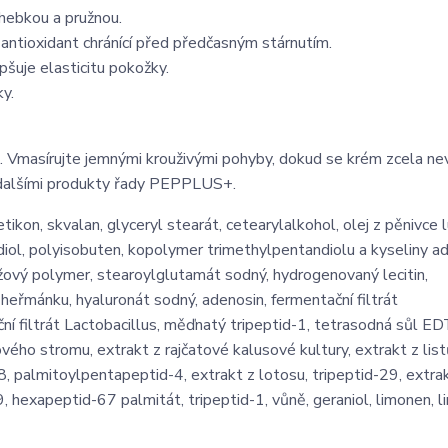
hebkou a pružnou.
 antioxidant chránící před předčasným stárnutím.
šuje elasticitu pokožky.
ky.
ltu. Vmasírujte jemnými krouživými pohyby, dokud se krém zcela ne
s dalšími produkty řady PEPPLUS+.
ikon, skvalan, glyceryl stearát, cetearylalkohol, olej z pěnivce l
diol, polyisobuten, kopolymer trimethylpentandiolu a kyseliny ad
ový polymer, stearoylglutamát sodný, hydrogenovaný lecitin,
 heřmánku, hyaluronát sodný, adenosin, fermentační filtrát
ční filtrát Lactobacillus, měďnatý tripeptid-1, tetrasodná sůl E
ového stromu, extrakt z rajčatové kalusové kultury, extrakt z lis
, palmitoylpentapeptid-4, extrakt z lotosu, tripeptid-29, extra
9, hexapeptid-67 palmitát, tripeptid-1, vůně, geraniol, limonen, l