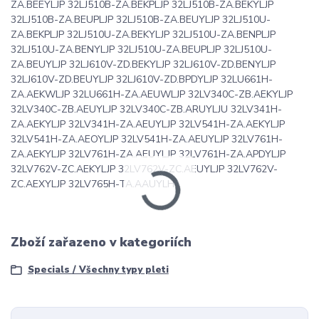
ZA.BEEYLJP 32LJ510B-ZA.BEKPLJP 32LJ510B-ZA.BEKYLJP
32LJ510B-ZA.BEUPLJP 32LJ510B-ZA.BEUYLJP 32LJ510U-
ZA.BEKPLJP 32LJ510U-ZA.BEKYLJP 32LJ510U-ZA.BENPLJP
32LJ510U-ZA.BENYLJP 32LJ510U-ZA.BEUPLJP 32LJ510U-
ZA.BEUYLJP 32LJ610V-ZD.BEKYLJP 32LJ610V-ZD.BENYLJP
32LJ610V-ZD.BEUYLJP 32LJ610V-ZD.BPDYLJP 32LU661H-
ZA.AEKWLJP 32LU661H-ZA.AEUWLJP 32LV340C-ZB.AEKYLJP
32LV340C-ZB.AEUYLJP 32LV340C-ZB.ARUYLJU 32LV341H-
ZA.AEKYLJP 32LV341H-ZA.AEUYLJP 32LV541H-ZA.AEKYLJP
32LV541H-ZA.AEOYLJP 32LV541H-ZA.AEUYLJP 32LV761H-
ZA.AEKYLJP 32LV761H-ZA.AEUYLJP 32LV761H-ZA.APDYLJP
32LV762V-ZC.AEKYLJP 32LV762V-ZC.AEUYLJP 32LV762V-
ZC.AEXYLJP 32LV765H-TA.AAUYLH
Zboží zařazeno v kategoriích
Specials / Všechny typy pleti