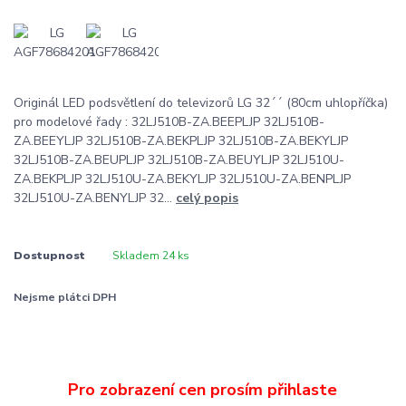
Originál LED podsvětlení do televizorů LG 32´´ (80cm uhlopříčka)
pro modelové řady : 32LJ510B-ZA.BEEPLJP 32LJ510B-
ZA.BEEYLJP 32LJ510B-ZA.BEKPLJP 32LJ510B-ZA.BEKYLJP
32LJ510B-ZA.BEUPLJP 32LJ510B-ZA.BEUYLJP 32LJ510U-
ZA.BEKPLJP 32LJ510U-ZA.BEKYLJP 32LJ510U-ZA.BENPLJP
32LJ510U-ZA.BENYLJP 32...
celý popis
Dostupnost
Skladem 24 ks
Nejsme plátci DPH