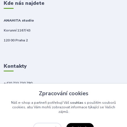
Kde nás najdete
ANAHITA studio
Korunní 1167/43
120 00 Praha 2
Kontakty
+420 733 730 790
(Po-Pá, 10-18 hod.)
Zpracování cookies
info@anahitabeauty.cz
Náš e-shop a partneři potřebují Váš
souhlas
s použitím souborů
cookies, aby Vám mohli zobrazovat informace týkající se Vašich
zájmů.