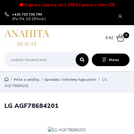
🚚 Doprava zdarma od 3 000 Kč pouze v rámci ČR
+420 733 730 790
(Po-Pá, 10-18 hod.)
0
0 Kč
Menu
Péče o obličej
Specials / Všechny typy pleti
LG
AGF78684201
LG AGF78684201