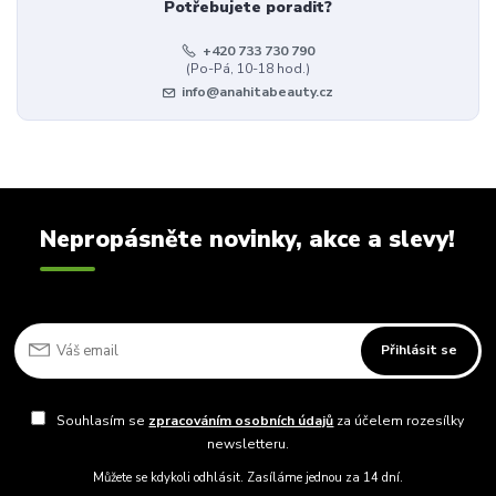
Potřebujete poradit?
+420 733 730 790
(Po-Pá, 10-18 hod.)
info@anahitabeauty.cz
Nepropásněte novinky, akce a slevy!
Přihlásit se
Souhlasím se
zpracováním osobních údajů
za účelem rozesílky
newsletteru.
Můžete se kdykoli odhlásit. Zasíláme jednou za 14 dní.