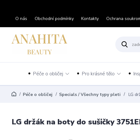
O nás
Obchodní podmínky
Kontakty
Ochrana soukro
Péče o obličej
Pro krásné tělo
Ins
Péče o obličej
Specials / Všechny typy pleti
LG dr
LG držák na boty do sušičky 375