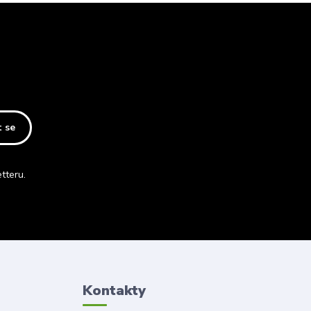
t se
tteru.
Kontakty