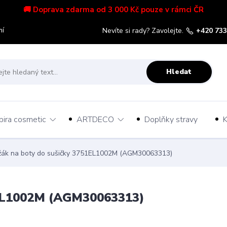
🚚 Doprava zdarma od 3 000 Kč pouze v rámci ČR
mí
Nevíte si rady? Zavolejte.
+420 733
Hledat
pira cosmetic
ARTDECO
Doplňky stravy
K
žák na boty do sušičky 3751EL1002M (AGM30063313)
1EL1002M (AGM30063313)