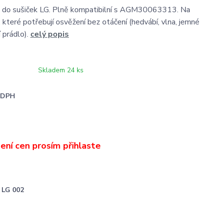
y do sušiček LG. Plně kompatibilní s AGM30063313. Na
 které potřebují osvěžení bez otáčení (hedvábí, vlna, jemné
 prádlo).
celý popis
Skladem 24 ks
i DPH
LG 002