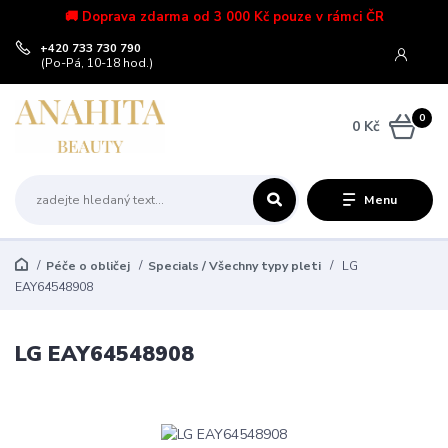
🚚 Doprava zdarma od 3 000 Kč pouze v rámci ČR
+420 733 730 790
(Po-Pá, 10-18 hod.)
0
0 Kč
Menu
Péče o obličej
Specials / Všechny typy pleti
LG
EAY64548908
LG EAY64548908