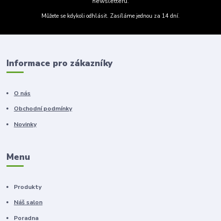
newsletteru.
Můžete se kdykoli odhlásit. Zasíláme jednou za 14 dní.
Informace pro zákazníky
O nás
Obchodní podmínky
Novinky
Menu
Produkty
Náš salon
Poradna