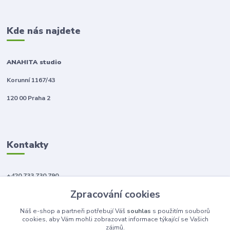
Kde nás najdete
ANAHITA studio
Korunní 1167/43
120 00 Praha 2
Kontakty
+420 733 730 790
(Po-Pá, 10-18 hod.)
Zpracování cookies
info@anahitabeauty.cz
Náš e-shop a partneři potřebují Váš
souhlas
s použitím souborů
cookies, aby Vám mohli zobrazovat informace týkající se Vašich
zájmů.