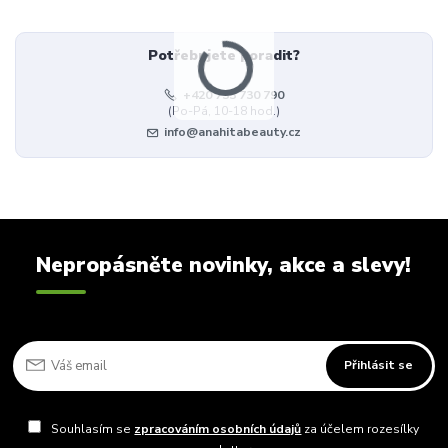
Potřebujete poradit?
+420 733 730 790
(Po-Pá, 10-18 hod.)
info@anahitabeauty.cz
Nepropásněte novinky, akce a slevy!
Přihlásit se
Souhlasím se
zpracováním osobních údajů
za účelem rozesílky