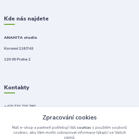
Kde nás najdete
ANAHITA studio
Korunní 1167/43
120 00 Praha 2
Kontakty
+420 733 730 790
(Po-Pá, 10-18 hod.)
Zpracování cookies
info@anahitabeauty.cz
Náš e-shop a partneři potřebují Váš
souhlas
s použitím souborů
cookies, aby Vám mohli zobrazovat informace týkající se Vašich
zájmů.