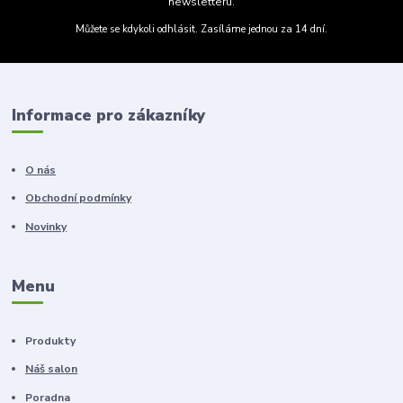
newsletteru.
Můžete se kdykoli odhlásit. Zasíláme jednou za 14 dní.
Informace pro zákazníky
O nás
Obchodní podmínky
Novinky
Menu
Produkty
Náš salon
Poradna