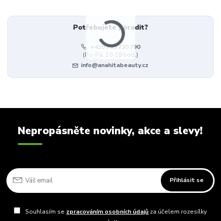
Potřebujete poradit?
+420 733 730 790
(Po-Pá, 10-18 hod.)
info@anahitabeauty.cz
Nepropásněte novinky, akce a slevy!
Přihlásit se
Souhlasím se
zpracováním osobních údajů
za účelem rozesílky