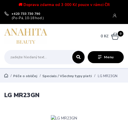
🚚 Doprava zdarma od 3 000 Kč pouze v rámci ČR
+420 733 730 790
(Po-Pá, 10-18 hod.)
0
0 Kč
Menu
Péče o obličej
Specials / Všechny typy pleti
LG MR23GN
LG MR23GN