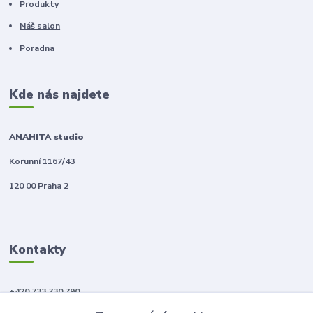
Produkty
Náš salon
Poradna
Kde nás najdete
ANAHITA studio
Korunní 1167/43
120 00 Praha 2
Kontakty
+420 733 730 790
(Po-Pá, 10-18 hod.)