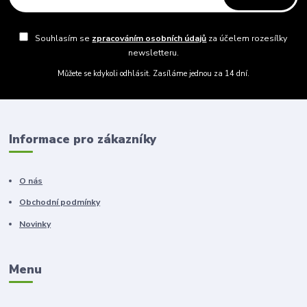
Souhlasím se
zpracováním osobních údajů
za účelem rozesílky
newsletteru.
Můžete se kdykoli odhlásit. Zasíláme jednou za 14 dní.
Informace pro zákazníky
O nás
Obchodní podmínky
Novinky
Menu