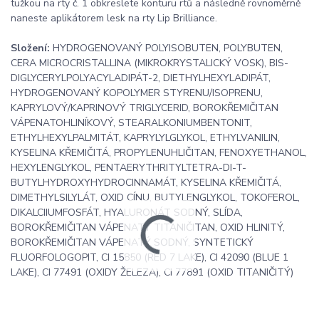
tužkou na rty č. 1 obkreslete konturu rtů a následně rovnoměrně
naneste aplikátorem lesk na rty Lip Brilliance.
Složení:
HYDROGENOVANÝ POLYISOBUTEN, POLYBUTEN,
CERA MICROCRISTALLINA (MIKROKRYSTALICKÝ VOSK), BIS-
DIGLYCERYLPOLYACYLADIPÁT-2, DIETHYLHEXYLADIPÁT,
HYDROGENOVANÝ KOPOLYMER STYRENU/ISOPRENU,
KAPRYLOVÝ/KAPRINOVÝ TRIGLYCERID, BOROKŘEMIČITAN
VÁPENATOHLINÍKOVÝ, STEARALKONIUMBENTONIT,
ETHYLHEXYLPALMITÁT, KAPRYLYLGLYKOL, ETHYLVANILIN,
KYSELINA KŘEMIČITÁ, PROPYLENUHLIČITAN, FENOXYETHANOL,
HEXYLENGLYKOL, PENTAERYTHRITYLTETRA-DI-T-
BUTYLHYDROXYHYDROCINNAMÁT, KYSELINA KŘEMIČITÁ,
DIMETHYLSILYLÁT, OXID CÍNU, BUTYLENGLYKOL, TOKOFEROL,
DIKALCIIUMFOSFÁT, HYALURONÁT SODNÝ, SLÍDA,
BOROKŘEMIČITAN VÁPENATÝ TITANIČITAN, OXID HLINITÝ,
BOROKŘEMIČITAN VÁPENATÝ SODNÝ, SYNTETICKÝ
FLUORFOLOGOPIT, CI 15850 (RED 7 LAKE), CI 42090 (BLUE 1
LAKE), CI 77491 (OXIDY ŽELEZA), CI 77891 (OXID TITANIČITÝ)