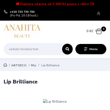
🚚 Doprava zdarma od 3 000 Kč pouze v rámci ČR
+420 733 730 790
(Po-Pá, 10-18 hod.)
0
0 Kč
Menu
ARTDECO
Rty
Lip Brilliance
Lip Brilliance