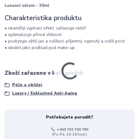
Luxusní sérum - 30ml
Charakteristika produktu
• okamžitý vypínací efekt, vyhlazuje reliéf
• optimalizuje přívod vlhkosti
• poskytuje větší jas a svěžest, příjemný, vypnutý a svěží pocit
• ideální jako podklad pod make-up
Zboží zařazeno v kategoriích
Péče o obličej
Luxury / Exkluzivné Anti-Aging
Potřebujete poradit?
+420 733 730 790
(Po-Pá, 10-18 hod.)