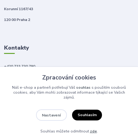
Korunní 1167/43
120 00 Praha 2
Kontakty
+420 733 730 790
(Po-Pá, 10-18 hod.)
Zpracování cookies
info@anahitabeauty.cz
Náš e-shop a partneři potřebují Váš
souhlas
s použitím souborů
cookies, aby Vám mohli zobrazovat informace týkající se Vašich
zájmů.
Souhlasím
Nastavení
© 2011 - 2026 Anahita beauty
Souhlas můžete odmítnout
zde
.