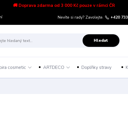
🚚 Doprava zdarma od 3 000 Kč pouze v rámci ČR
mí
Nevíte si rady? Zavolejte.
+420 733
Hledat
pira cosmetic
ARTDECO
Doplňky stravy
K