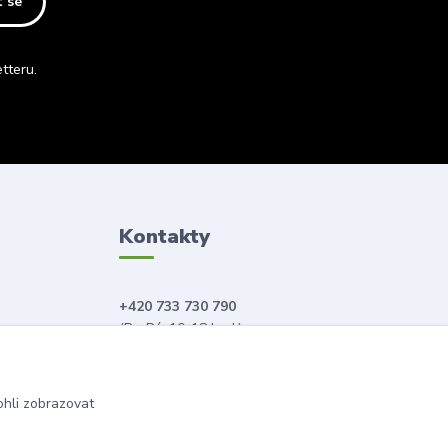
t se
tteru.
Kontakty
+420 733 730 790
(Po-Pá, 10-18 hod.)
info@anahitabeauty.cz
hli zobrazovat