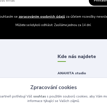
Přihlási
uhlasím se
zpracováním osobních údajů
za účelem rozesílky newsle
Můžete se kdykoli odhlásit. Zasíláme jednou za 14 dní.
Kde nás najdete
ANAHITA studio
Korunní 1167/43
Zpracování cookies
120 00 Praha 2
artneři potřebují Váš
souhlas
s použitím souborů cookies, aby Vám mo
informace týkající se Vašich zájmů.