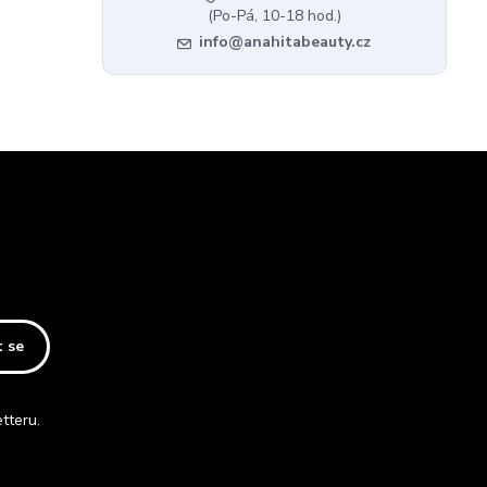
(Po-Pá, 10-18 hod.)
info@anahitabeauty.cz
t se
tteru.