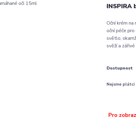
INSPIRA b
Oční krém na 
oční péče pro 
světlo, okamži
svěží a zářivé
Dostupnost
Nejsme plátc