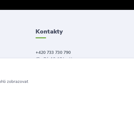
Kontakty
+420 733 730 790
(Po-Pá, 10-18 hod.)
info@anahitabeauty.cz
hli zobrazovat