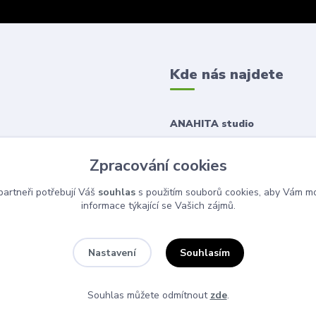
Kde nás najdete
ANAHITA studio
Korunní 1167/43
Zpracování cookies
120 00 Praha 2
artneři potřebují Váš
souhlas
s použitím souborů cookies, aby Vám mo
informace týkající se Vašich zájmů.
Souhlasím
Nastavení
Souhlas můžete odmítnout
zde
.