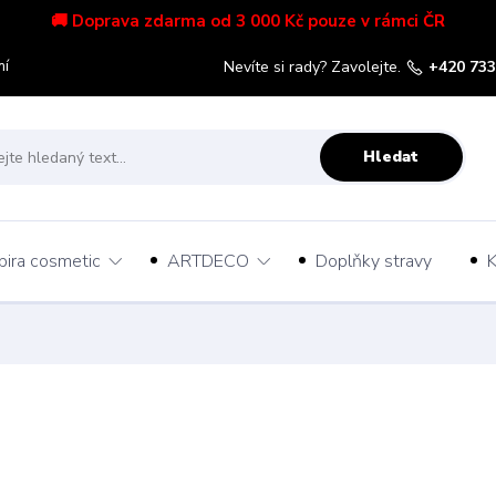
🚚 Doprava zdarma od 3 000 Kč pouze v rámci ČR
mí
Nevíte si rady? Zavolejte.
+420 733
Hledat
pira cosmetic
ARTDECO
Doplňky stravy
K