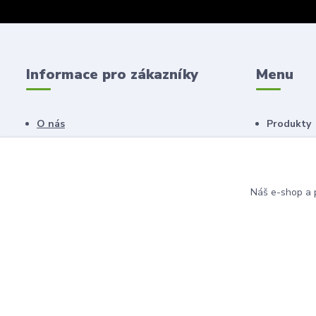
Informace pro zákazníky
Menu
O nás
Produkty
Obchodní podmínky
Náš salon
Novinky
Poradna
Náš e-shop a p
© 2011 - 2026 Anahita beauty