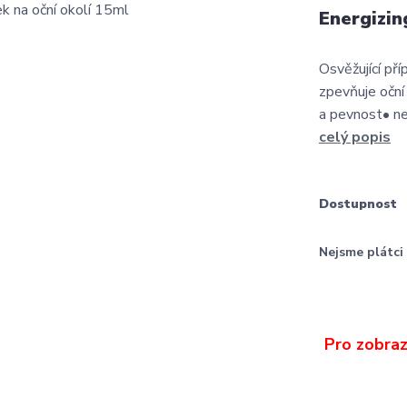
Energizin
Osvěžující pří
zpevňuje oční 
a pevnost• nel
celý popis
Dostupnost
Nejsme plátc