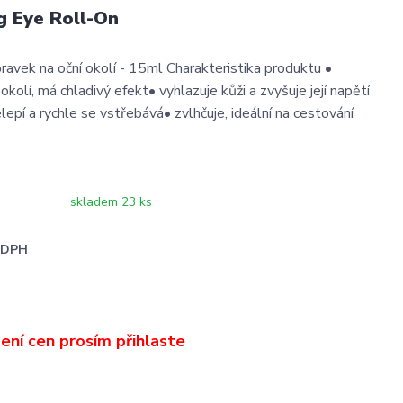
g Eye Roll-On
pravek na oční okolí - 15ml Charakteristika produktu •
okolí, má chladivý efekt• vyhlazuje kůži a zvyšuje její napětí
epí a rychle se vstřebává• zvlhčuje, ideální na cestování
skladem 23 ks
i DPH