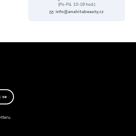
(Po-Pá, 10-18 hod.)
info@anahitabeauty.cz
t se
tteru.