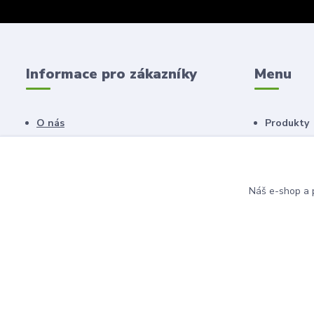
Informace pro zákazníky
Menu
O nás
Produkty
Obchodní podmínky
Náš salon
Novinky
Poradna
Náš e-shop a p
© 2011 - 2026 Anahita beauty