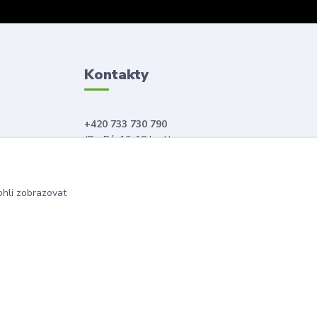
Kontakty
+420 733 730 790
(Po-Pá, 10-18 hod.)
info@anahitabeauty.cz
hli zobrazovat