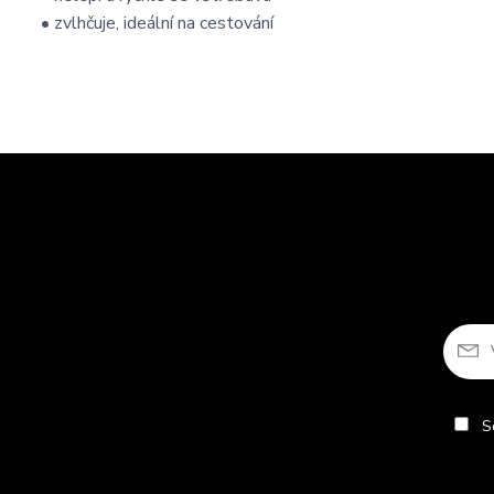
• zvlhčuje, ideální na cestování
So