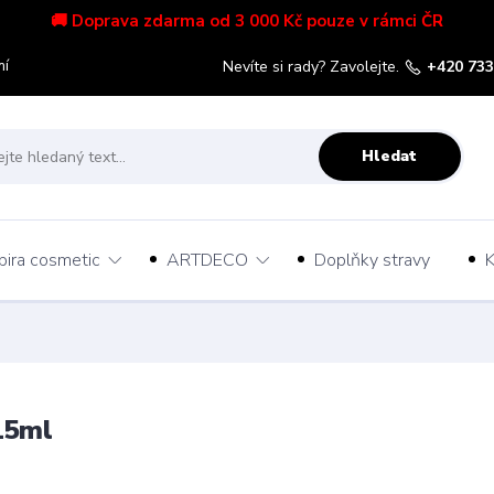
🚚 Doprava zdarma od 3 000 Kč pouze v rámci ČR
mí
Nevíte si rady? Zavolejte.
+420 733
Hledat
pira cosmetic
ARTDECO
Doplňky stravy
K
 15ml