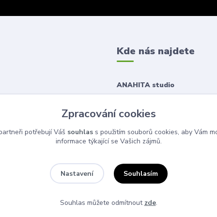
Kde nás najdete
ANAHITA studio
Korunní 1167/43
Zpracování cookies
120 00 Praha 2
artneři potřebují Váš
souhlas
s použitím souborů cookies, aby Vám mo
informace týkající se Vašich zájmů.
Souhlasím
Nastavení
Souhlas můžete odmítnout
zde
.