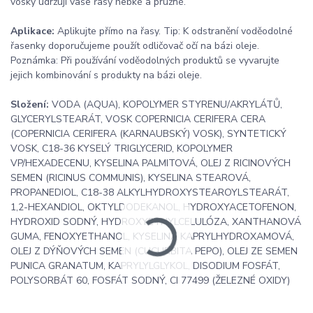
vosky udržují vaše řasy hebké a pružné.
Aplikace:
Aplikujte přímo na řasy. Tip: K odstranění voděodolné
řasenky doporučujeme použít odličovač očí na bázi oleje.
Poznámka: Při používání voděodolných produktů se vyvarujte
jejich kombinování s produkty na bázi oleje.
Složení:
VODA (AQUA), KOPOLYMER STYRENU/AKRYLÁTŮ,
GLYCERYLSTEARÁT, VOSK COPERNICIA CERIFERA CERA
(COPERNICIA CERIFERA (KARNAUBSKÝ) VOSK), SYNTETICKÝ
VOSK, C18-36 KYSELÝ TRIGLYCERID, KOPOLYMER
VP/HEXADECENU, KYSELINA PALMITOVÁ, OLEJ Z RICINOVÝCH
SEMEN (RICINUS COMMUNIS), KYSELINA STEAROVÁ,
PROPANEDIOL, C18-38 ALKYLHYDROXYSTEAROYLSTEARÁT,
1,2-HEXANDIOL, OKTYLDODEKANOL, HYDROXYACETOFENON,
HYDROXID SODNÝ, HYDROXYETHYLCELULÓZA, XANTHANOVÁ
GUMA, FENOXYETHANOL, KYSELINA KAPRYLHYDROXAMOVÁ,
OLEJ Z DÝŇOVÝCH SEMEN (CUCURBITA PEPO), OLEJ ZE SEMEN
PUNICA GRANATUM, KAPRYLYLGLYKOL, DISODIUM FOSFÁT,
POLYSORBÁT 60, FOSFÁT SODNÝ, CI 77499 (ŽELEZNÉ OXIDY)