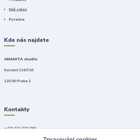
Náš salon
Poradna
Kde nás najdete
ANAHITA studio
Korunní 1167/43
120 00 Praha 2
Kontakty
+420 733 730 790
(Po-Pá, 10-18 hod.)
Zpracování cookies