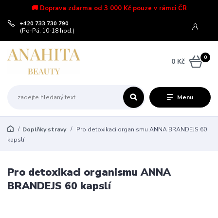
🚚 Doprava zdarma od 3 000 Kč pouze v rámci ČR
+420 733 730 790
(Po-Pá, 10-18 hod.)
0
0 Kč
Menu
Doplňky stravy
Pro detoxikaci organismu ANNA BRANDEJS 60
kapslí
Pro detoxikaci organismu ANNA
BRANDEJS 60 kapslí