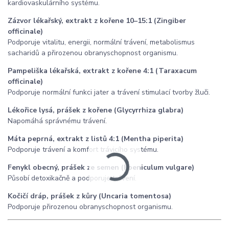
kardiovaskulárního systému.
Zázvor lékařský, extrakt z kořene 10–15:1 (Zingiber
officinale)
Podporuje vitalitu, energii, normální trávení, metabolismus
sacharidů a přirozenou obranyschopnost organismu.
Pampeliška lékařská, extrakt z kořene 4:1 (Taraxacum
officinale)
Podporuje normální funkci jater a trávení stimulací tvorby žluči.
Lékořice lysá, prášek z kořene (Glycyrrhiza glabra)
Napomáhá správnému trávení.
Máta peprná, extrakt z listů 4:1 (Mentha piperita)
Podporuje trávení a komfort trávicího systému.
Fenykl obecný, prášek ze semen (Foeniculum vulgare)
Působí detoxikačně a podporuje trávení.
Kočičí dráp, prášek z kůry (Uncaria tomentosa)
Podporuje přirozenou obranyschopnost organismu.