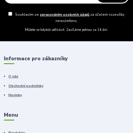
Souhlasím se
zpracováním osobních údajů
za účelem rozesílky
newsletteru.
Můžete se kdykoli odhlásit. Zasíláme jednou za 14 dní.
Informace pro zákazníky
O nás
Obchodní podmínky
Novinky
Menu
Produkty