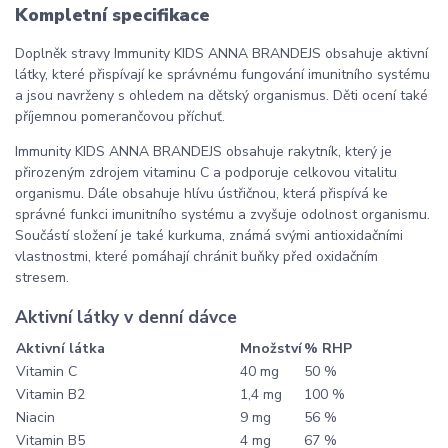
Kompletní specifikace
Doplněk stravy Immunity KIDS ANNA BRANDEJS obsahuje aktivní
látky, které přispívají ke správnému fungování imunitního systému
a jsou navrženy s ohledem na dětský organismus. Děti ocení také
příjemnou pomerančovou příchuť.
Immunity KIDS ANNA BRANDEJS obsahuje rakytník, který je
přirozeným zdrojem vitaminu C a podporuje celkovou vitalitu
organismu. Dále obsahuje hlívu ústřičnou, která přispívá ke
správné funkci imunitního systému a zvyšuje odolnost organismu.
Součástí složení je také kurkuma, známá svými antioxidačními
vlastnostmi, které pomáhají chránit buňky před oxidačním
stresem.
Aktivní látky v denní dávce
Aktivní látka
Množství
% RHP
Vitamin C
40 mg
50 %
Vitamin B2
1,4 mg
100 %
Niacin
9 mg
56 %
Vitamin B5
4 mg
67 %