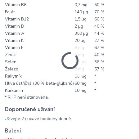
Vitamin B6
0,7 mg
50 %
Folát
140 µg
70 %
Vitamin B12
1,5 µg
60 %
Vitamin D
2 µg
40 %
Vitamin A
350 µg
44 %
Vitamin K
20 µg
27 %
Vitamin E
8 mg
67 %
Zinek
4 mg
40 %
Selen
20 µg
36 %
Železo
8 mg
57 %
Rakytník
50 mg
*
Hlíva ústřičná (30 % beta-glukanů)
60 mg
*
Kurkumin
10 mg
*
* RHP není stanovena.
Doporučené užívání
Užívejte 2 cucavé bonbony denně.
Balení