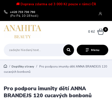
🚚 Doprava zdarma od 3 000 Kč pouze v rámci ČR
+420 733 730 790
(Po-Pá, 10-18 hod.)
0
0 Kč
Menu
Doplňky stravy
Pro podporu imunity dětí ANNA BRANDEJS 120
cucavých bonbonů
Pro podporu imunity dětí ANNA
BRANDEJS 120 cucavých bonbonů