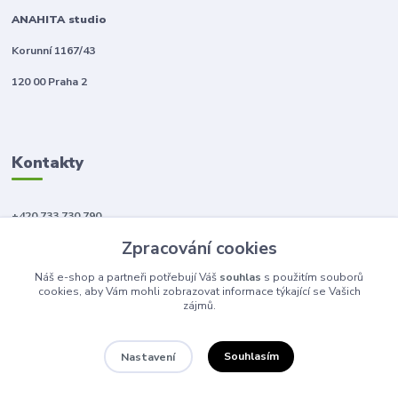
ANAHITA studio
Korunní 1167/43
120 00 Praha 2
Kontakty
+420 733 730 790
(Po-Pá, 10-18 hod.)
Zpracování cookies
info@anahitabeauty.cz
Náš e-shop a partneři potřebují Váš
souhlas
s použitím souborů
cookies, aby Vám mohli zobrazovat informace týkající se Vašich
zájmů.
Souhlasím
Nastavení
© 2011 - 2026 Anahita beauty