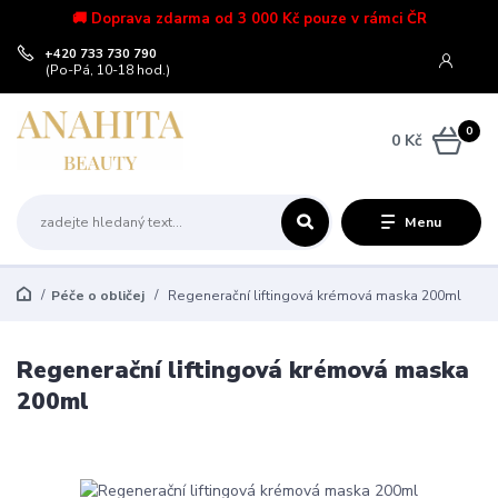
🚚 Doprava zdarma od 3 000 Kč pouze v rámci ČR
+420 733 730 790
(Po-Pá, 10-18 hod.)
0
0 Kč
Menu
Péče o obličej
Regenerační liftingová krémová maska 200ml
Regenerační liftingová krémová maska
200ml