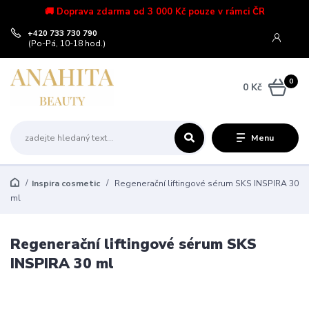
🚚 Doprava zdarma od 3 000 Kč pouze v rámci ČR
+420 733 730 790
(Po-Pá, 10-18 hod.)
0
0 Kč
Menu
Inspira cosmetic
Regenerační liftingové sérum SKS INSPIRA 30
ml
Regenerační liftingové sérum SKS
INSPIRA 30 ml