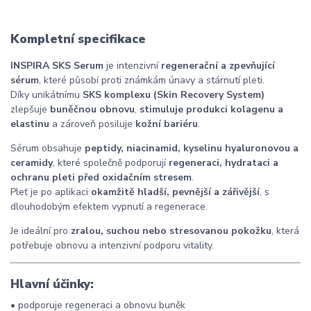
Kompletní specifikace
INSPIRA SKS Serum
je intenzivní
regenerační a zpevňující
sérum
, které působí proti známkám únavy a stárnutí pleti.
Díky unikátnímu
SKS komplexu (Skin Recovery System)
zlepšuje
buněčnou obnovu
,
stimuluje produkci kolagenu a
elastinu
a zároveň posiluje
kožní bariéru
.
Sérum obsahuje
peptidy, niacinamid, kyselinu hyaluronovou a
ceramidy
, které společně podporují
regeneraci, hydrataci a
ochranu pleti před oxidačním stresem
.
Pleť je po aplikaci
okamžitě hladší, pevnější a zářivější
, s
dlouhodobým efektem vypnutí a regenerace.
Je ideální pro
zralou, suchou nebo stresovanou pokožku
, která
potřebuje obnovu a intenzivní podporu vitality.
Hlavní účinky:
• podporuje regeneraci a obnovu buněk