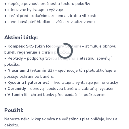
• zlepšuje pevnost, pružnost a texturu pokožky
• intenzivně hydratuje a vyživuje
• chrání před oxidačním stresem a ztrátou vlhkosti
• zanechává pleť hladkou, svěží a revitalizovanou
Aktivní látky:
•
Komplex SKS (Skin Recovery System)
– stimuluje obnovu
buněk, regeneruje a chrání pokožku.
•
Peptidy
– podporují tvorbu kolagenu a elastinu, zpevňují
pokožku.
•
Niacinamid (vitamín B3)
– sjednocuje tón pleti, zklidňuje a
posiluje ochrannou bariéru.
•
Kyselina hyaluronová
– hydratuje a vyhlazuje jemné vrásky.
•
Ceramidy
– obnovují lipidovou bariéru a zabraňují vysušení.
•
Vitamín E
– chrání buňky před oxidačním poškozením.
Použití:
Naneste několik kapek séra na vyčištěnou pleť obličeje, krku a
dekoltu.