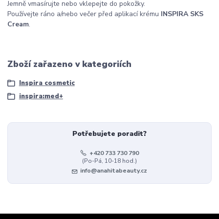
Jemně vmasírujte nebo vklepejte do pokožky.
Používejte ráno a/nebo večer před aplikací krému
INSPIRA SKS
Cream
.
Zboží zařazeno v kategoriích
Inspira cosmetic
inspira:med+
Potřebujete poradit?
+420 733 730 790
(Po-Pá, 10-18 hod.)
info@anahitabeauty.cz