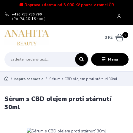
🚚 Doprava zdarma od 3 000 Kč pouze v rámci ČR
+420 733 730 790
(Po-Pá, 10-18 hod.)
0
0 Kč
Menu
Inspira cosmetic
Sérum s CBD olejem proti stárnutí 30ml
Sérum s CBD olejem proti stárnutí
30ml