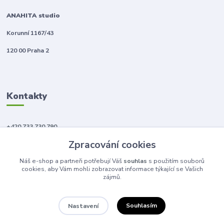
ANAHITA studio
Korunní 1167/43
120 00 Praha 2
Kontakty
+420 733 730 790
(Po-Pá, 10-18 hod.)
Zpracování cookies
info@anahitabeauty.cz
Náš e-shop a partneři potřebují Váš
souhlas
s použitím souborů
cookies, aby Vám mohli zobrazovat informace týkající se Vašich
zájmů.
Souhlasím
Nastavení