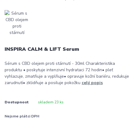
INSPIRA CALM & LIFT Serum
Sérum s CBD olejem proti stárnutí - 30ml Charakteristika
produktu • poskytuje intenzivní hydrataci 72 hodin• pleť
vyhlazuje, zmatňuje a vyplňuje• opravuje kožní bariéru, redukuje
zarudnutí• zklidňuje a posiluje pokožku
celý popis
Dostupnost
skladem 23 ks
Nejsme plátci DPH