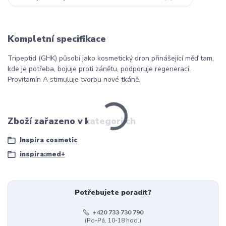
Kompletní specifikace
Tripeptid (GHK) působí jako kosmetický dron přinášející měď tam,
kde je potřeba, bojuje proti zánětu, podporuje regeneraci.
Provitamín A stimuluje tvorbu nové tkáně.
Zboží zařazeno v kategoriích
Inspira cosmetic
inspira:med+
Potřebujete poradit?
+420 733 730 790
(Po-Pá, 10-18 hod.)