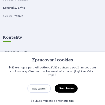
Korunní 1167/43
120 00 Praha 2
Kontakty
+420 733 730 790
(Po-Pá, 10-18 hod.)
Zpracování cookies
info@anahitabeauty.cz
Náš e-shop a partneři potřebují Váš
souhlas
s použitím souborů
cookies, aby Vám mohli zobrazovat informace týkající se Vašich
zájmů.
Souhlasím
Nastavení
© 2011 - 2026 Anahita beauty
Souhlas můžete odmítnout
zde
.