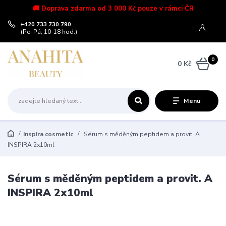
🚚 Doprava zdarma od 3 000 Kč pouze v rámci ČR
+420 733 730 790
(Po-Pá, 10-18 hod.)
0
0 Kč
Menu
Inspira cosmetic
Sérum s měděným peptidem a provit. A
INSPIRA 2x10ml
Sérum s měděným peptidem a provit. A
INSPIRA 2x10ml