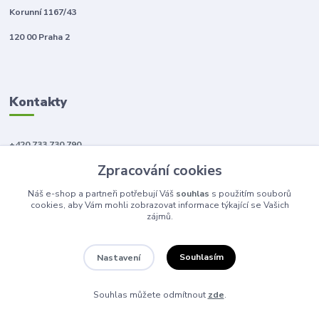
Korunní 1167/43
120 00 Praha 2
Kontakty
+420 733 730 790
(Po-Pá, 10-18 hod.)
Zpracování cookies
info@anahitabeauty.cz
Náš e-shop a partneři potřebují Váš
souhlas
s použitím souborů
cookies, aby Vám mohli zobrazovat informace týkající se Vašich
zájmů.
Souhlasím
Nastavení
© 2011 - 2026 Anahita beauty
Souhlas můžete odmítnout
zde
.