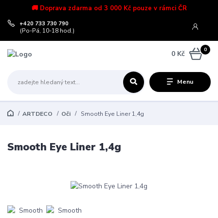
🚚 Doprava zdarma od 3 000 Kč pouze v rámci ČR
+420 733 730 790
(Po-Pá, 10-18 hod.)
0
0 Kč
Menu
ARTDECO
Oči
Smooth Eye Liner 1,4g
Smooth Eye Liner 1,4g