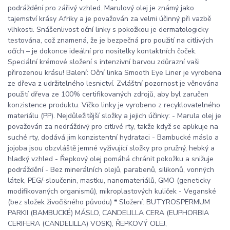
podráždění pro zářivý vzhled. Marulový olej je známý jako
tajemství krásy Afriky a je považován za velmi účinný při vazbě
vlhkosti. Snášenlivost oční linky s pokožkou je dermatologicky
testována, což znamená, že je bezpečná pro použití na citlivých
očích – je dokonce ideální pro nositelky kontaktních čoček.
Speciální krémové složení s intenzivní barvou zdůrazní vaši
přirozenou krásu! Balení: Oční linka Smooth Eye Liner je vyrobena
ze dřeva z udržitelného lesnictví. Zvláštní pozornost je věnována
použití dřeva ze 100% certifikovaných zdrojů, aby byl zaručen
konzistence produktu. Víčko linky je vyrobeno z recyklovatelného
materiálu (PP). Nejdůležitější složky a jejich účinky: - Marula olej je
považován za nedráždivý pro citlivé rty, takže když se aplikuje na
suché rty, dodává jim konzistentní hydrataci - Bambucké máslo a
jojoba jsou obzvláště jemné vyživující složky pro pružný, hebký a
hladký vzhled - Řepkový olej pomáhá chránit pokožku a snižuje
podráždění - Bez minerálních olejů, parabenů, silikonů, vonných
látek, PEG/-sloučenin, mastku, nanomateriálů, GMO (geneticky
modifikovaných organismů), mikroplastových kuliček - Veganské
(bez složek živočišného původu) * Složení: BUTYROSPERMUM
PARKII (BAMBUCKÉ) MÁSLO, CANDELILLA CERA (EUPHORBIA
CERIFERA (CANDELILLA) VOSK), ŘEPKOVÝ OLEJ,