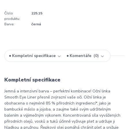
Číslo
225.15
produktu:
Barva:
černá
Kompletní specifikace
Komentáře
0
Kompletní specifikace
Jemná a intenzivní barva – perfektní kombinace! Oční linka
Smooth Eye Liner přesně zvýrazní vaše oči. Oční linka je
obohacena o nejméně 85 % přírodních ingrediencí*, jako je
bambucké máslo a jojoba, a zaujme také svým udržitelným
balením a výjimečným výkonem. Koncentrovaná síla vyvážených
přírodních olejů, vosků a tuků účinně vyživuje pleť a udržuje ji
hladkou a pružnou. Řepkový olej pomáhá chránit pleť a snižuje