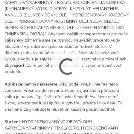
KAPRYLOVÝ/KAPRINOVÝ TRIGLYCERID, COPERNICIA CERIFERA
(KARNAUBSKÝ) VOSK, GLYCERYL KAPRYLÁT, HELIANTHUS
ANNUUS (SLUNEČNICOVÝ) OLEJ, HYDROGENOVANÝ JOJOBOVÝ
OLEJ, HYDROGENOVANÝ ROSTLINNÝ OLEJ, SLÍDA, OLEJ ZE
SEMEN SCLEROCARYA BIRREA, OLEJ ZE SEMEN SIMMONDSIA
CHINENSIS (JOJOBA).* Abychom zvýšili transparentnost pro naše
zákazníky, záměrně jsme se rozhodli neuvádět procento vody
obsažené v produktech jako součást přírodních složek. V
důsledku toho uvedené procento přírodních složek výslovně
vylučuje vodu a je založeno převážně na rostlinách a minerálech.
Zbývajících 15 % pomáhá zajistit vynikající výkon a trvanlivost
produktu.
Aplikace:
Jemně nakreslete linku podél vnější linie řas nebo
vodolinie. Přesná a definovaná, nebo rozjasněná a přirozená –
volba je na vás. Tip: Držte oční linku Smooth Eye Liner mírně
šikmo, abyste neotupili špičku a vytvářeli přesné linky déle. To
znamená, že ji nebudete muset při každém použití ostříhat.
Složení:
HYDROGENOVANÝ JOJOBOVÝ OLEJ,
KAPRYLOVÝ/KAPRINOVÝ TRIGLYCERID, HYDROGENOVANÝ