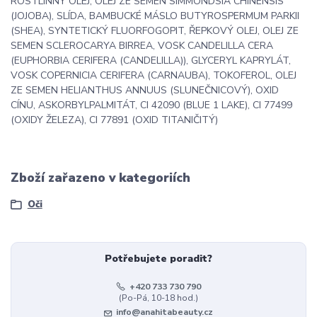
ROSTLINNÝ OLEJ, OLEJ ZE SEMEN SIMMONDSIA CHINENSIS
(JOJOBA), SLÍDA, BAMBUCKÉ MÁSLO BUTYROSPERMUM PARKII
(SHEA), SYNTETICKÝ FLUORFOGOPIT, ŘEPKOVÝ OLEJ, OLEJ ZE
SEMEN SCLEROCARYA BIRREA, VOSK CANDELILLA CERA
(EUPHORBIA CERIFERA (CANDELILLA)), GLYCERYL KAPRYLÁT,
VOSK COPERNICIA CERIFERA (CARNAUBA), TOKOFEROL, OLEJ
ZE SEMEN HELIANTHUS ANNUUS (SLUNEČNICOVÝ), OXID
CÍNU, ASKORBYLPALMITÁT, CI 42090 (BLUE 1 LAKE), CI 77499
(OXIDY ŽELEZA), CI 77891 (OXID TITANIČITÝ)
Zboží zařazeno v kategoriích
Oči
Potřebujete poradit?
+420 733 730 790
(Po-Pá, 10-18 hod.)
info@anahitabeauty.cz