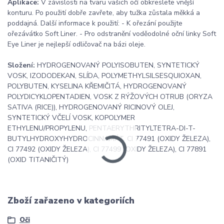
Aplikace:
V závislosti na tvaru vašich očí obkreslete vnější
konturu. Po použití dobře zavřete, aby tužka zůstala měkká a
poddajná. Další informace k použití: - K ořezání použijte
ořezávátko Soft Liner. - Pro odstranění voděodolné oční linky Soft
Eye Liner je nejlepší odličovač na bázi oleje.
Složení:
HYDROGENOVANÝ POLYISOBUTEN, SYNTETICKÝ
VOSK, IZODODEKAN, SLÍDA, POLYMETHYLSILSESQUIOXAN,
POLYBUTEN, KYSELINA KŘEMIČITÁ, HYDROGENOVANÝ
POLYDICYKLOPENTADIEN, VOSK Z RÝŽOVÝCH OTRUB (ORYZA
SATIVA (RICE)), HYDROGENOVANÝ RICINOVÝ OLEJ,
SYNTETICKÝ VČELÍ VOSK, KOPOLYMER
ETHYLENU/PROPYLENU, PENTAERYTHRITYLTETRA-DI-T-
BUTYLHYDROXYHYDROCINNAMÁT, CI 77491 (OXIDY ŽELEZA),
CI 77492 (OXIDY ŽELEZA), CI 77499 (OXIDY ŽELEZA), CI 77891
(OXID TITANIČITÝ)
Zboží zařazeno v kategoriích
Oči