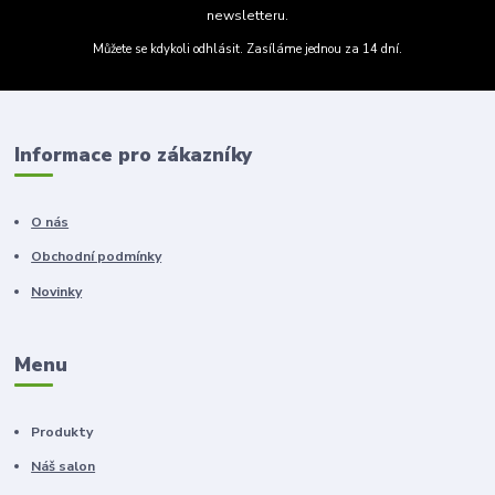
newsletteru.
Můžete se kdykoli odhlásit. Zasíláme jednou za 14 dní.
Informace pro zákazníky
O nás
Obchodní podmínky
Novinky
Menu
Produkty
Náš salon