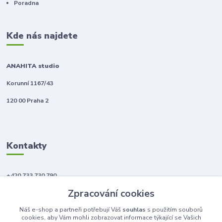
Poradna
Kde nás najdete
ANAHITA studio
Korunní 1167/43
120 00 Praha 2
Kontakty
+420 733 730 790
(Po-Pá, 10-18 hod.)
Zpracování cookies
info@anahitabeauty.cz
Náš e-shop a partneři potřebují Váš
souhlas
s použitím souborů
cookies, aby Vám mohli zobrazovat informace týkající se Vašich