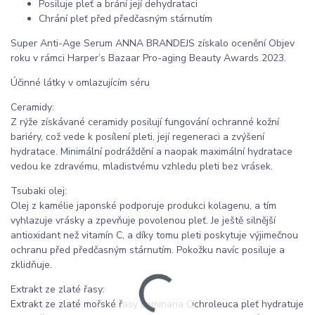
Posiluje pleť a brání její dehydrataci
Chrání pleť před předčasným stárnutím
Super Anti-Age Serum ANNA BRANDEJS získalo ocenění Objev
roku v rámci Harper’s Bazaar Pro-aging Beauty Awards 2023.
Účinné látky v omlazujícím séru
Ceramidy:
Z rýže získávané ceramidy posilují fungování ochranné kožní
bariéry, což vede k posílení pleti, její regeneraci a zvýšení
hydratace. Minimální podráždění a naopak maximální hydratace
vedou ke zdravému, mladistvému vzhledu pleti bez vrásek.
Tsubaki olej:
Olej z kamélie japonské podporuje produkci kolagenu, a tím
vyhlazuje vrásky a zpevňuje povolenou pleť. Je ještě silnější
antioxidant než vitamín C, a díky tomu pleti poskytuje výjimečnou
ochranu před předčasným stárnutím. Pokožku navíc posiluje a
zklidňuje.
Extrakt ze zlaté řasy:
Extrakt ze zlaté mořské řasy Laminaria Ochroleuca pleť hydratuje