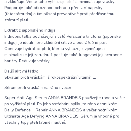
a zklidňuje. Vedle toho vyhlazuje pleť a minimalizuje vrásky.
Podporuje také přirozenou ochranu před UV paprsky
(fotostárnutím) a tím působí preventivně proti předčasnému
stárnutí pleti.
Extrakt z japonského indiga:
Indirubin, látka pocházející z listů Persicaria tinctoria (japonské
indigo), je ideální pro zklidnění citlivé a podrážděné pleti.
Obnovuje hydrataci pleti, kterou vyhlazuje, zjemňuje a
minimalizuje její zarudnutí, posiluje také fungování její ochranné
bariéry. Redukuje vrásky.
Další aktivní látky:
Skvalan proti vráskám, širokospektrální vitamín E.
Sérum proti vráskám na ráno i večer
Super Anti-Age Serum ANNA BRANDEJS používejte ráno a večer
po vyčištění pleti. Po jeho vstřebání aplikujte ráno denní krém
Daily Defence + Repair ANNA BRANDEJS a večer noční krém
Ultimate Age Defying ANNA BRANDEJS. Sérum je vhodné pro
všechny typy pleti kromě mastné.