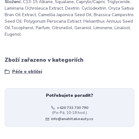
Složení:
C13-15 Alkane, Squalane, Caprylic/Capric Triglyceride,
Laminaria Ochroleuca Extract, Dextrin, Cyclodextrin, Oryza Sativa
Bran Oil Extract, Camellia Japonica Seed Oil, Brassica Campestris
Seed Oil, Polygonum Persicaria Extract, Helianthus Annuus Seed
Oil,Tocopherol, Parfum, Citronellol, Geraniol, Limonene, Linalool,
Eugenol.
Zboží zařazeno v kategoriích
Péče o obličej
Potřebujete poradit?
+420 733 730 790
(Po-Pá, 10-18 hod.)
info@anahitabeauty.cz