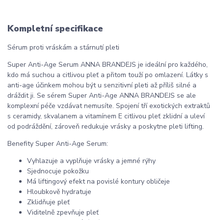
Kompletní specifikace
Sérum proti vráskám a stárnutí pleti
Super Anti-Age Serum ANNA BRANDEJS je ideální pro každého,
kdo má suchou a citlivou pleť a přitom touží po omlazení. Látky s
anti-age účinkem mohou být u senzitivní pleti až příliš silné a
dráždit ji. Se sérem Super Anti-Age ANNA BRANDEJS se ale
komplexní péče vzdávat nemusíte. Spojení tří exotických extraktů
s ceramidy, skvalanem a vitamínem E citlivou pleť zklidní a uleví
od podráždění, zároveň redukuje vrásky a poskytne pleti lifting.
Benefity Super Anti-Age Serum:
Vyhlazuje a vyplňuje vrásky a jemné rýhy
Sjednocuje pokožku
Má liftingový efekt na povislé kontury obličeje
Hloubkově hydratuje
Zklidňuje pleť
Viditelně zpevňuje pleť