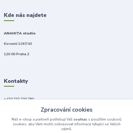
Kde nás najdete
ANAHITA studio
Korunní 1167/43
120 00 Praha 2
Kontakty
+420 733 730 790
(Po-Pá, 10-18 hod.)
Zpracování cookies
info@anahitabeauty.cz
Náš e-shop a partneři potřebují Váš
souhlas
s použitím souborů
cookies, aby Vám mohli zobrazovat informace týkající se Vašich
zájmů.