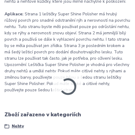
nehtů a nehtové kůžičky, které jsou mírně náchylné k poškození.
Aplikace:
Strana 1 leštičky Super Shine Polisher má hrubý
růžový povrch pro snadné odstranění rýh a nerovností na povrchu
nehtu. Tuto stranu byste měli používat pouze po odrůstání nehtu,
kdy se rýhy a nerovnosti znovu objeví. Strana 2 má jemnější bílý
povrch a používá se dále k vyhlazení povrchu nehtu. I tato strana
by se měla používat jen zřídka. Strana 3 je posledním krokem a
má šedý lešticí povrch pro dodání dlouhotrvajícího lesku. Tuto
stranu lze používat tak často, jak je potřeba, pro oživení lesku.
Upozornění: Leštička Super Shine Polisher je vhodná pro všechny
druhy nehtů a umělé nehty. Pokud máte citlivé nehty s rýhami a
změnou barvy, používejte pouze bílou a šedou stranu leštičky
Super Shine Polisher. Pokud máte tenké a citlivé nehty,
používejte pouze šedou lešticí stranu.
Zboží zařazeno v kategoriích
Nehty