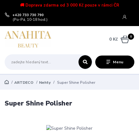
🚚 Doprava zdarma od 3 000 Kč pouze v rámci ČR
+420 733 730 790
(Po-Pá, 10-18 hod.)
0
0 Kč
Menu
ARTDECO
Nehty
Super Shine Polisher
Super Shine Polisher