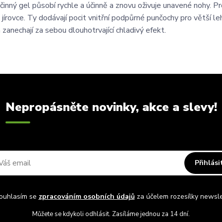
účinný gel působí rychle a účinně a znovu oživuje unavené nohy. P
a jírovce. Ty dodávají pocit vnitřní podpůrné punčochy pro větší le
zanechají za sebou dlouhotrvající chladivý efekt.
Nepropásněte novinky, akce a slevy!
Přihlási
uhlasím se
zpracováním osobních údajů
za účelem rozesílky newsle
Můžete se kdykoli odhlásit. Zasíláme jednou za 14 dní.