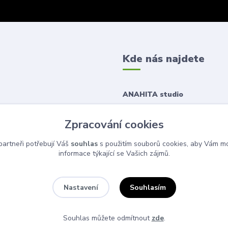
Kde nás najdete
ANAHITA studio
Korunní 1167/43
Zpracování cookies
120 00 Praha 2
artneři potřebují Váš
souhlas
s použitím souborů cookies, aby Vám mo
informace týkající se Vašich zájmů.
Souhlasím
Nastavení
Souhlas můžete odmítnout
zde
.