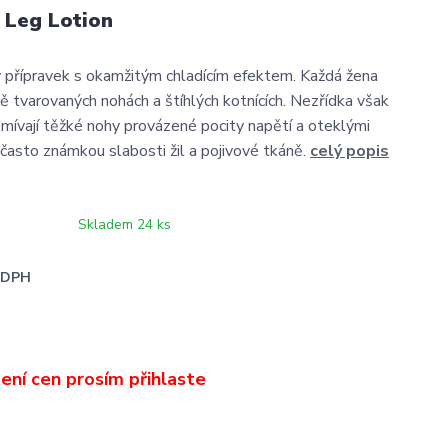
g Leg Lotion
 přípravek s okamžitým chladícím efektem. Každá žena
ně tvarovaných nohách a štíhlých kotnících. Nezřídka však
mívají těžké nohy provázené pocity napětí a oteklými
 často známkou slabosti žil a pojivové tkáně.
celý popis
Skladem 24 ks
i DPH