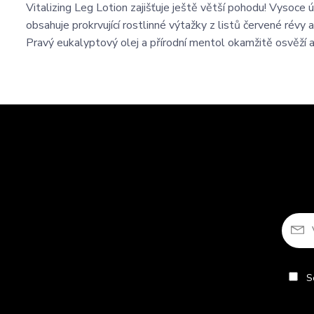
Vitalizing Leg Lotion zajišťuje ještě větší pohodu! Vysoce 
obsahuje prokrvující rostlinné výtažky z listů červené révy 
Pravý eukalyptový olej a přírodní mentol okamžitě osvěží a 
So