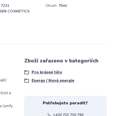
7221
Obsah:
75ml
SEN COSMETICS
Zboží zařazeno v kategoriích
Pro krásné tělo
jící
Energy / Nová energie
rézní a
Potřebujete poradit?
a lymfy.
+420 733 730 790