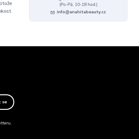
rotože
(Po-Pá, 10-18 hod.)
hkost.
info@anahitabeauty.cz
t se
tteru.