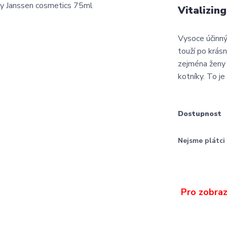
Vitalizin
Vysoce účinný
touží po krás
zejména ženy 
kotníky. To je
Dostupnost
Nejsme plátc