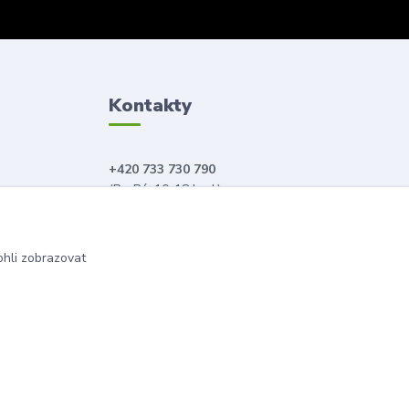
Kontakty
+420 733 730 790
(Po-Pá, 10-18 hod.)
info@anahitabeauty.cz
hli zobrazovat