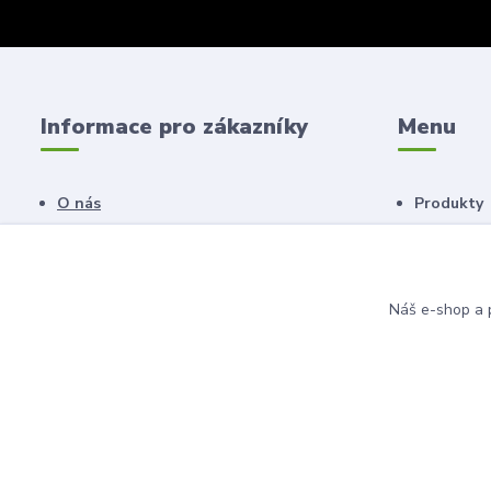
Informace pro zákazníky
Menu
O nás
Produkty
Obchodní podmínky
Náš salon
Novinky
Poradna
Náš e-shop a p
© 2011 - 2026 Anahita beauty