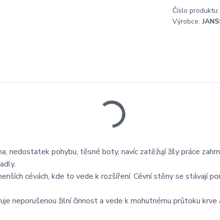
Číslo produktu:
Výrobce:
JANS
, nedostatek pohybu, těsné boty, navíc zatěžují žíly práce zahrnu
adly.
menších cévách, kde to vede k rozšíření. Cévní stěny se stávají po
oruje neporušenou žilní činnost a vede k mohutnému průtoku krve 