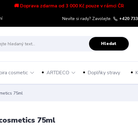
🚚 Doprava zdarma od 3 000 Kč pouze v rámci ČR
mí
Nevíte si rady? Zavolejte.
+420 733
Hledat
pira cosmetic
ARTDECO
Doplňky stravy
K
smetics 75ml
 cosmetics 75ml