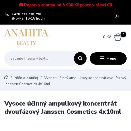
🚚 Doprava zdarma od 3 000 Kč pouze v rámci ČR
+420 733 730 790
(Po-Pá, 10-18 hod.)
0
0 Kč
Menu
Péče o obličej
Vysoce účinný ampulkový koncentrát dvoufázový
Janssen Cosmetics 4x10ml
Vysoce účinný ampulkový koncentrát
dvoufázový Janssen Cosmetics 4x10ml