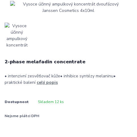
2-phase melafadin concentrate
• intenzivní zesvětlovač kůže• inhibice syntézy melaninu•
praktické balení
celý popis
Dostupnost
Skladem 12 ks
Nejsme plátci DPH