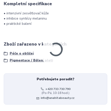
Kompletní specifikace
• intenzivní zesvětlovač kůže
• inhibice syntézy melaninu
• praktické balení
Zboží zařazeno v kategoriích
Péče o obličej
Pigmentace / Bělení pleti
Potřebujete poradit?
+420 733 730 790
(Po-Pá, 10-18 hod.)
info@anahitabeauty.cz